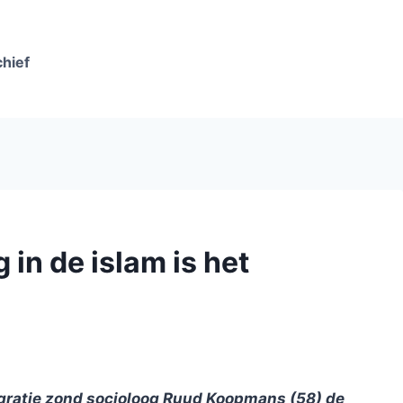
chief
in de islam is het
egratie zond socioloog Ruud Koopmans (58) de