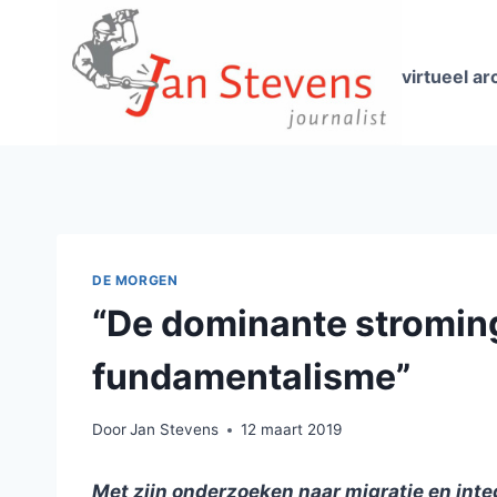
Doorgaan
naar
inhoud
virtueel ar
DE MORGEN
“De dominante stroming 
fundamentalisme”
Door
Jan Stevens
12 maart 2019
Met zijn onderzoeken naar migratie en int