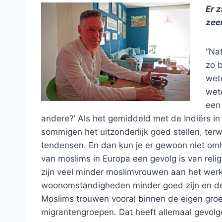
Er 
zee
“Nat
zo 
wet
wete
een
andere?’ Als het gemiddeld met de Indiërs in 
sommigen het uitzonderlijk goed stellen, terwi
tendensen. En dan kun je er gewoon niet omh
van moslims in Europa een gevolg is van reli
zijn veel minder moslimvrouwen aan het werk
woonomstandigheden minder goed zijn en de 
Moslims trouwen vooral binnen de eigen gro
migrantengroepen. Dat heeft allemaal gevolge