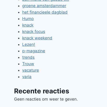
groene amsterdammer
het financieele dagblad
Humo
knack
knack focus
knack weekend
Lezen!
p-magazine
trends
Trouw
vacature
varia
Recente reacties
Geen reacties om weer te geven.