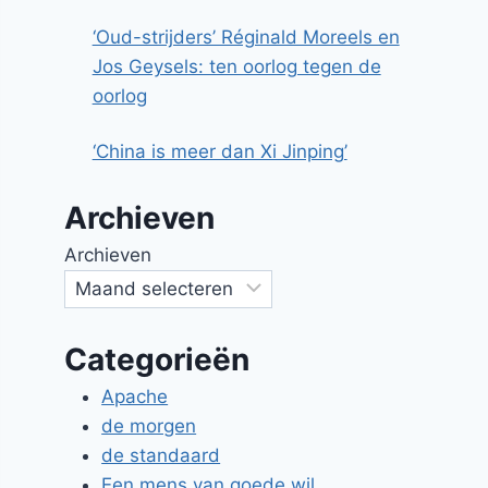
‘Oud-strijders’ Réginald Moreels en
Jos Geysels: ten oorlog tegen de
oorlog
‘China is meer dan Xi Jinping’
Archieven
Archieven
Categorieën
Apache
de morgen
de standaard
Een mens van goede wil