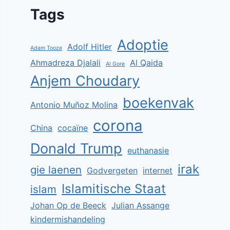
Tags
Adoptie
Adolf Hitler
Adam Tooze
Ahmadreza Djalali
Al Qaida
Al Gore
Anjem Choudary
boekenvak
Antonio Muñoz Molina
corona
China
cocaïne
Donald Trump
euthanasie
irak
gie laenen
Godvergeten
internet
Islamitische Staat
islam
Johan Op de Beeck
Julian Assange
kindermishandeling