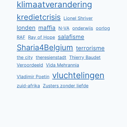
klimaatverandering
kredietcrisis
Lionel Shriver
londen
maffia
N-VA
onderwijs
oorlog
salafisme
RAF
Ray of Hope
Sharia4Belgium
terrorisme
the city
theresienstadt
Thierry Baudet
Veroordeeld
Vida Mehrannia
vluchtelingen
Vladimir Poetin
zuid-afrika
Zusters zonder liefde