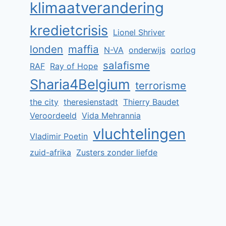
klimaatverandering
kredietcrisis
Lionel Shriver
londen
maffia
N-VA
onderwijs
oorlog
salafisme
RAF
Ray of Hope
Sharia4Belgium
terrorisme
the city
theresienstadt
Thierry Baudet
Veroordeeld
Vida Mehrannia
vluchtelingen
Vladimir Poetin
zuid-afrika
Zusters zonder liefde