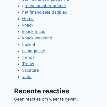
groene amsterdammer
het financieele dagblad
Humo
knack
knack focus
knack weekend
Lezen!
p-magazine
trends
Trouw
vacature
varia
Recente reacties
Geen reacties om weer te geven.