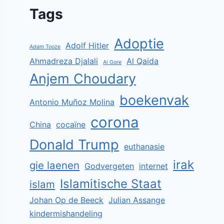
Tags
Adoptie
Adolf Hitler
Adam Tooze
Ahmadreza Djalali
Al Qaida
Al Gore
Anjem Choudary
boekenvak
Antonio Muñoz Molina
corona
China
cocaïne
Donald Trump
euthanasie
irak
gie laenen
Godvergeten
internet
Islamitische Staat
islam
Johan Op de Beeck
Julian Assange
kindermishandeling