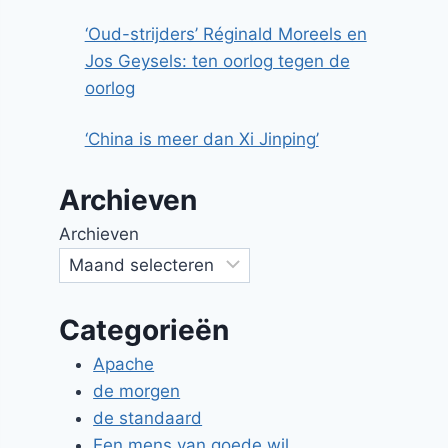
‘Oud-strijders’ Réginald Moreels en
Jos Geysels: ten oorlog tegen de
oorlog
‘China is meer dan Xi Jinping’
Archieven
Archieven
Categorieën
Apache
de morgen
de standaard
Een mens van goede wil