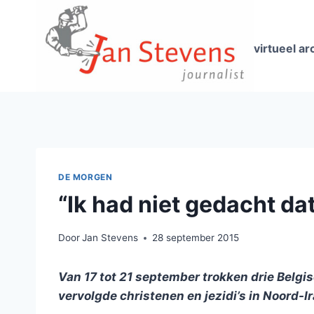
Doorgaan
naar
inhoud
virtueel ar
DE MORGEN
“Ik had niet gedacht da
Door
Jan Stevens
28 september 2015
Van 17 tot 21 september trokken drie Belgi
vervolgde christenen en jezidi’s in Noord-I