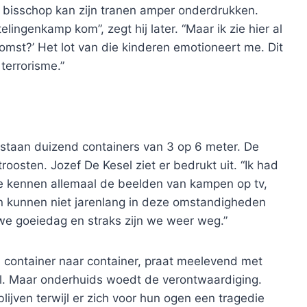
e bisschop kan zijn tranen amper onderdrukken.
telingenkamp kom”, zegt hij later. “Maar ik zie hier al
omst?’ Het lot van die kinderen emotioneert me. Dit
terrorisme.”
staan duizend containers van 3 op 6 meter. De
oosten. Jozef De Kesel ziet er bedrukt uit. “Ik had
“We kennen allemaal de beelden van kampen op tv,
n kunnen niet jarenlang in deze omstandigheden
n we goeiedag en straks zijn we weer weg.”
 container naar container, praat meelevend met
ol. Maar onderhuids woedt de verontwaardiging.
lijven terwijl er zich voor hun ogen een tragedie