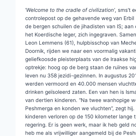
‘
Welcome to the cradle of civilization’
, sms’t 
controlepost op de gehavende weg van Erbil 
de bergen schuilen de jihadisten van IS; aa
het Koerdische leger, zich ingegraven. Same
Leon Lemmens (61), hulpbisschop van Mechel
Doornik, rijden we naar een voormalig vakan
geliefkoosde pleisterplaats van de Iraakse h
optrekje: hoog op de berg staan de ruïnes va
leven nu 358 jezidi-gezinnen. In augustus 20
werden vermoord en 40.000 mensen vluchtte
drinken geïsoleerd zaten. Een van hen is Isma
van dertien kinderen. “Na twee wanhopige w
Peshmerga en konden we vluchten”, zegt hij.
kinderen verloren op de 150 kilometer lange 
regering. Er is geen werk, maar ik heb geld 
heb me als vrijwilliger aangemeld bij de Pes