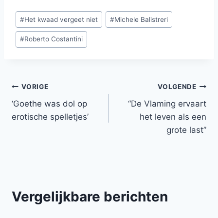
Bericht
#
Het kwaad vergeet niet
#
Michele Balistreri
tags:
#
Roberto Costantini
Bericht
VORIGE
VOLGENDE
‘Goethe was dol op
“De Vlaming ervaart
navigatie
erotische spelletjes’
het leven als een
grote last”
Vergelijkbare berichten