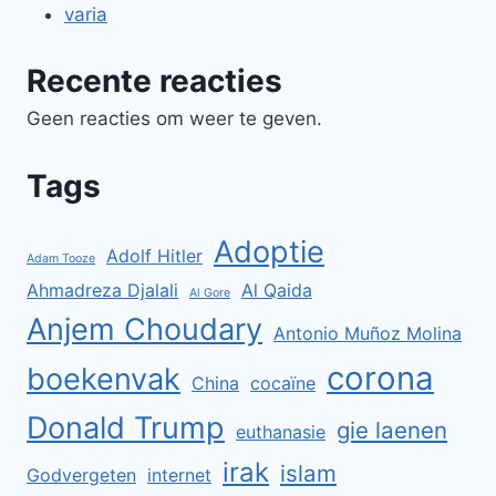
varia
Recente reacties
Geen reacties om weer te geven.
Tags
Adoptie
Adolf Hitler
Adam Tooze
Ahmadreza Djalali
Al Qaida
Al Gore
Anjem Choudary
Antonio Muñoz Molina
corona
boekenvak
China
cocaïne
Donald Trump
gie laenen
euthanasie
irak
islam
Godvergeten
internet