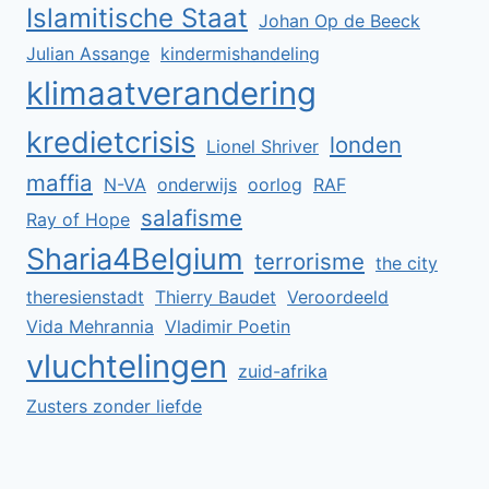
Islamitische Staat
Johan Op de Beeck
Julian Assange
kindermishandeling
klimaatverandering
kredietcrisis
londen
Lionel Shriver
maffia
N-VA
onderwijs
oorlog
RAF
salafisme
Ray of Hope
Sharia4Belgium
terrorisme
the city
theresienstadt
Thierry Baudet
Veroordeeld
Vida Mehrannia
Vladimir Poetin
vluchtelingen
zuid-afrika
Zusters zonder liefde