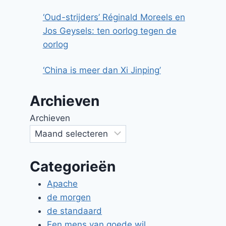
‘Oud-strijders’ Réginald Moreels en
Jos Geysels: ten oorlog tegen de
oorlog
‘China is meer dan Xi Jinping’
Archieven
Archieven
Categorieën
Apache
de morgen
de standaard
Een mens van goede wil