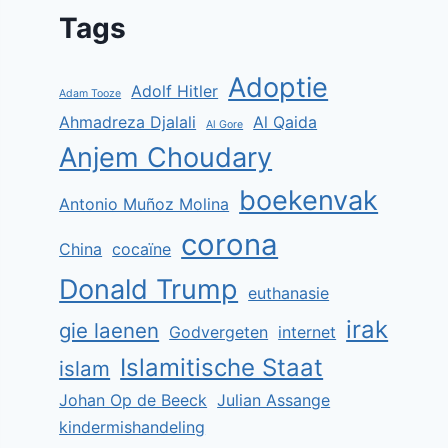
Tags
Adoptie
Adolf Hitler
Adam Tooze
Ahmadreza Djalali
Al Qaida
Al Gore
Anjem Choudary
boekenvak
Antonio Muñoz Molina
corona
China
cocaïne
Donald Trump
euthanasie
irak
gie laenen
Godvergeten
internet
Islamitische Staat
islam
Johan Op de Beeck
Julian Assange
kindermishandeling