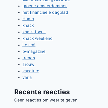
groene amsterdammer
het financieele dagblad
Humo
knack
knack focus
knack weekend
Lezen!
p-magazine
trends
Trouw
vacature
varia
Recente reacties
Geen reacties om weer te geven.