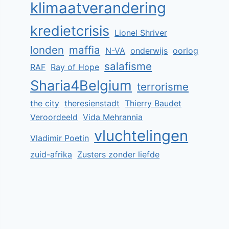
klimaatverandering
kredietcrisis
Lionel Shriver
londen
maffia
N-VA
onderwijs
oorlog
salafisme
RAF
Ray of Hope
Sharia4Belgium
terrorisme
the city
theresienstadt
Thierry Baudet
Veroordeeld
Vida Mehrannia
vluchtelingen
Vladimir Poetin
zuid-afrika
Zusters zonder liefde