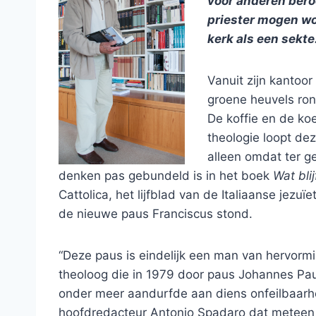
voor anderen ber
priester mogen wo
kerk als een sekte.
Vanuit zijn kantoo
groene heuvels ron
De koffie en de ko
theologie loopt de
alleen omdat ter g
denken pas gebundeld is in het boek
Wat blij
Cattolica, het lijfblad van de Italiaanse jezuï
de nieuwe paus Franciscus stond.
“Deze paus is eindelijk een man van hervormi
theoloog die in 1979 door paus Johannes Paul
onder meer aandurfde aan diens onfeilbaarhei
hoofdredacteur Antonio Spadaro dat meteen 