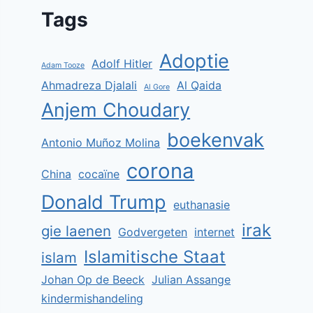
Tags
Adoptie
Adolf Hitler
Adam Tooze
Ahmadreza Djalali
Al Qaida
Al Gore
Anjem Choudary
boekenvak
Antonio Muñoz Molina
corona
China
cocaïne
Donald Trump
euthanasie
irak
gie laenen
Godvergeten
internet
Islamitische Staat
islam
Johan Op de Beeck
Julian Assange
kindermishandeling