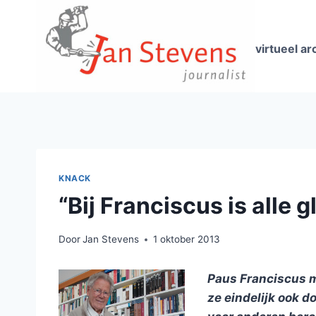
Doorgaan
naar
inhoud
virtueel ar
KNACK
“Bij Franciscus is alle 
Door
Jan Stevens
1 oktober 2013
Paus Franciscus m
ze eindelijk ook 