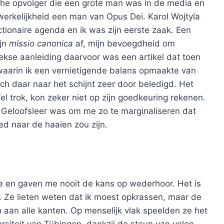
he opvolger die een grote man was in de media en
 werkelijkheid een man van Opus Dei. Karol Wojtyla
tionaire agenda en ik was zijn eerste zaak. Een
ijn
missio canonica
af, mijn bevoegdheid om
eekse aanleiding daarvoor was een artikel dat toen
 waarin ik een vernietigende balans opmaakte van
ich daar naar het schijnt zeer door beledigd. Het
jfel trok, kon zeker niet op zijn goedkeuring rekenen.
 Geloofsleer was om me zo te marginaliseren dat
d naar de haaien zou zijn.
ne en gaven me nooit de kans op wederhoor. Het is
 Ze lieten weten dat ik moest opkrassen, maar de
 aan alle kanten. Op menselijk vlak speelden ze het
ersiteit van Tübingen, dankzij de steun van velen,