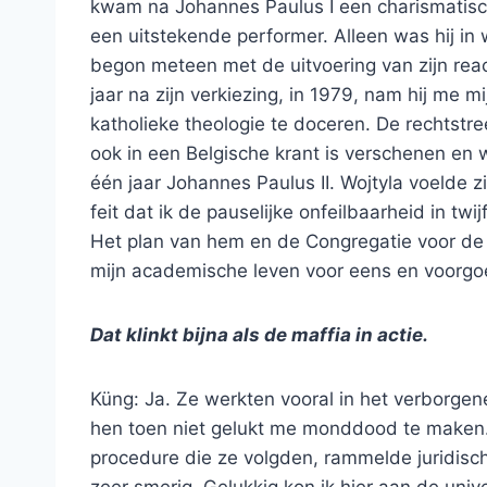
kwam na Johannes Paulus I een charismatisc
een uitstekende performer. Alleen was hij in
begon meteen met de uitvoering van zijn reac
jaar na zijn verkiezing, in 1979, nam hij me m
katholieke theologie te doceren. De rechtstr
ook in een Belgische krant is verschenen en
één jaar Johannes Paulus II. Wojtyla voelde z
feit dat ik de pauselijke onfeilbaarheid in twi
Het plan van hem en de Congregatie voor de
mijn academische leven voor eens en voorgoe
Dat klinkt bijna als de maffia in actie.
Küng: Ja. Ze werkten vooral in het verborge
hen toen niet gelukt me monddood te maken.
procedure die ze volgden, rammelde juridisch
zeer smerig. Gelukkig kon ik hier aan de univ