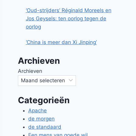
‘Oud-strijders’ Réginald Moreels en
Jos Geysels: ten oorlog tegen de
oorlog
‘China is meer dan Xi Jinping’
Archieven
Archieven
Categorieën
Apache
de morgen
de standaard
Een mens van goede wil