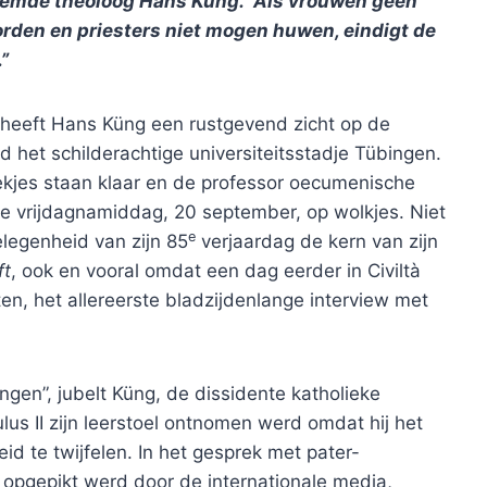
oemde theoloog Hans Küng. “Als vrouwen geen
rden en priesters niet mogen huwen, eindigt de
”
r heeft Hans Küng een rustgevend zicht op de
d het schilderachtige universiteitsstadje Tübingen.
ekjes staan klaar en de professor oecumenische
ze vrijdagnamiddag, 20 september, op wolkjes. Niet
e
elegenheid van zijn 85
verjaardag de kern van zijn
ft
, ook en vooral omdat een dag eerder in Civiltà
eten, het allereerste bladzijdenlange interview met
ngen”, jubelt Küng, de dissidente katholieke
us II zijn leerstoel ontnomen werd omdat hij het
d te twijfelen. In het gesprek met pater-
opgepikt werd door de internationale media,