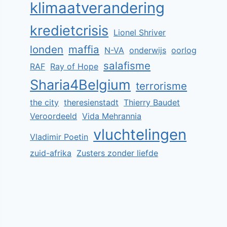
klimaatverandering
kredietcrisis
Lionel Shriver
londen
maffia
N-VA
onderwijs
oorlog
salafisme
RAF
Ray of Hope
Sharia4Belgium
terrorisme
the city
theresienstadt
Thierry Baudet
Veroordeeld
Vida Mehrannia
vluchtelingen
Vladimir Poetin
zuid-afrika
Zusters zonder liefde