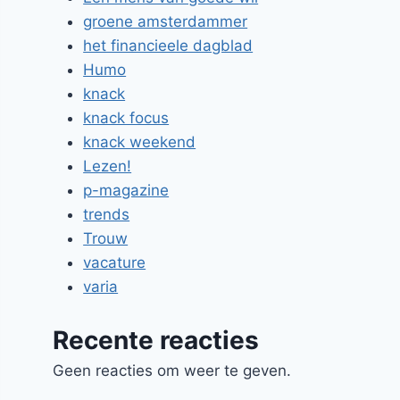
groene amsterdammer
het financieele dagblad
Humo
knack
knack focus
knack weekend
Lezen!
p-magazine
trends
Trouw
vacature
varia
Recente reacties
Geen reacties om weer te geven.