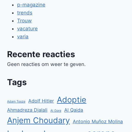
p-magazine
trends
Trouw
vacature
varia
Recente reacties
Geen reacties om weer te geven.
Tags
Adoptie
Adolf Hitler
Adam Tooze
Ahmadreza Djalali
Al Qaida
Al Gore
Anjem Choudary
Antonio Muñoz Molina