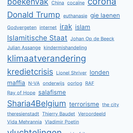
corona
boekenvak
China
cocaïne
Donald Trump
gie laenen
euthanasie
irak
islam
Godvergeten
internet
Islamitische Staat
Johan Op de Beeck
Julian Assange
kindermishandeling
klimaatverandering
kredietcrisis
londen
Lionel Shriver
maffia
N-VA
onderwijs
oorlog
RAF
salafisme
Ray of Hope
Sharia4Belgium
terrorisme
the city
theresienstadt
Thierry Baudet
Veroordeeld
Vida Mehrannia
Vladimir Poetin
vluchtelingen