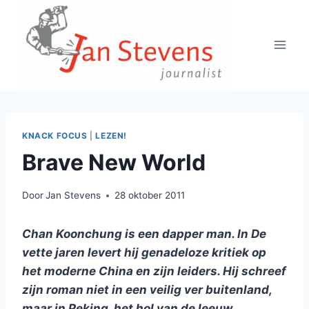
Doorgaan
naar
inhoud
KNACK FOCUS
|
LEZEN!
Brave New World
Door
Jan Stevens
28 oktober 2011
Chan Koonchung is een dapper man. In De
vette jaren levert hij genadeloze kritiek op
het moderne China en zijn leiders. Hij schreef
zijn roman niet in een veilig ver buitenland,
maar in Peking, het hol van de leeuw.