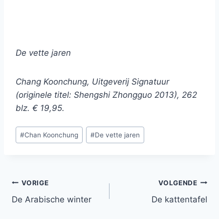
De vette jaren
Chang Koonchung, Uitgeverij Signatuur
(originele titel: Shengshi Zhongguo 2013), 262
blz. € 19,95.
Bericht
#
Chan Koonchung
#
De vette jaren
tags:
Bericht
VORIGE
VOLGENDE
De Arabische winter
De kattentafel
navigatie