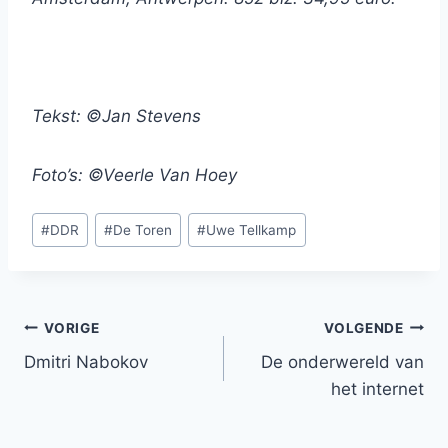
Tekst: ©Jan Stevens
Foto’s:
©Veerle Van Hoey
Bericht
#
DDR
#
De Toren
#
Uwe Tellkamp
tags:
Bericht
VORIGE
VOLGENDE
Dmitri Nabokov
De onderwereld van
navigatie
het internet