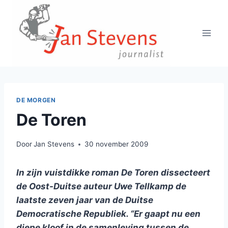
Doorgaan
naar
inhoud
DE MORGEN
De Toren
Door
Jan Stevens
30 november 2009
In zijn vuistdikke roman De Toren dissecteert
de Oost-Duitse auteur Uwe Tellkamp de
laatste zeven jaar van de Duitse
Democratische Republiek. “Er gaapt nu een
diepe kloof in de samenleving tussen de