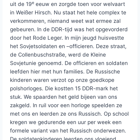
e
uit de 19
eeuw en zorgde toen voor welvaart
in Weißer Hirsch. Nu staat het hele complex te
verkommeren, niemand weet wat ermee zal
gebeuren. In de DDR-tijd was het opgevorderd
door het Rode Leger. In mijn jeugd huisvestte
het Sovjetsoldaten en –officieren. Deze straat,
de Collenbuschstraße, werd de Kleine
Sovjetunie genoemd. De officieren en soldaten
leefden hier met hun families. De Russische
kinderen waren verzot op onze goedkope
polshorloges. Die kostten 15 DDR-mark het
stuk. We spaarden het geld bijeen van ons
zakgeld. In ruil voor een horloge speelden ze
met ons en leerden ze ons Russisch. Op school
kregen we gedurende een uur per week een
formele variant van het Russisch onderwezen.
De soldatenkinderen leerden ons vloeiend