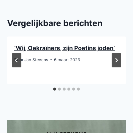
Vergelijkbare berichten
‘Wij, Oekraïners, zijn Poetins joden’
Door
Jan Stevens
6 maart 2023