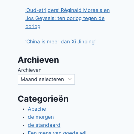
‘Oud-strijders’ Réginald Moreels en
Jos Geysels: ten oorlog tegen de
oorlog
‘China is meer dan Xi Jinping’
Archieven
Archieven
Categorieën
Apache
de morgen
de standaard
Een mens van goede wil