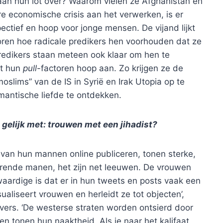
an hun lot over? Waarom vielen ze Afghanistan en
re economische crisis aan het verwerken, is er
ctief en hoop voor jonge mensen. De vijand lijkt
oren hoe radicale predikers hen voorhouden dat ze
redikers staan meteen ook klaar om hen te
et hun
pull
-factoren hoop aan. Zo krijgen ze de
lims” van de IS in Syrië en Irak Utopia op te
mantische liefde te ontdekken.
gelijk met: trouwen met een jihadist?
van hun mannen online publiceren, tonen sterke,
erende manen, het zijn net leeuwen. De vrouwen
aardige is dat er in hun tweets en posts vaak een
ualiseert vrouwen en herleidt ze tot objecten’,
jvers. ‘De westerse straten worden ontsierd door
n tonen hun naaktheid. Als je naar het kalifaat