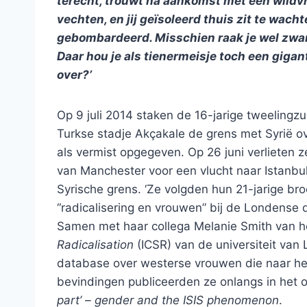
terecht, trouwt na aankomst met een wildv
vechten, en jij geïsoleerd thuis zit te wa
gebombardeerd. Misschien raak je wel zwang
Daar hou je als tienermeisje toch een gig
over?’
Op 9 juli 2014 staken de 16-jarige tweelingz
Turkse stadje Akçakale de grens met Syrië 
als vermist opgegeven. Op 26 juni verlieten z
van Manchester voor een vlucht naar Istanbul
Syrische grens. ‘Ze volgden hun 21-jarige br
“radicalisering en vrouwen” bij de Londense
Samen met haar collega Melanie Smith van 
Radicalisation
(ICSR) van de universiteit van
database over westerse vrouwen die naar het
bevindingen publiceerden ze onlangs in het 
part’ – gender and the ISIS phenomenon
.