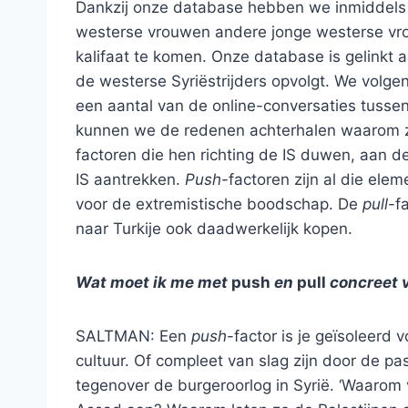
Dankzij onze database hebben we inmiddels 
westerse vrouwen andere jonge westerse vro
kalifaat te komen. Onze database is gelinkt a
de westerse Syriëstrijders opvolgt. We volg
een aantal van de online-conversaties tusse
kunnen we de redenen achterhalen waarom ze 
factoren die hen richting de IS duwen, aan d
IS aantrekken.
Push
-factoren zijn al die el
voor de extremistische boodschap. De
pull
-f
naar Turkije ook daadwerkelijk kopen.
Wat moet ik me met
push
en
pull
concreet v
SALTMAN: Een
push
-factor is je geïsoleerd 
cultuur. Of compleet van slag zijn door de
tegenover de burgeroorlog in Syrië. ‘Waarom 