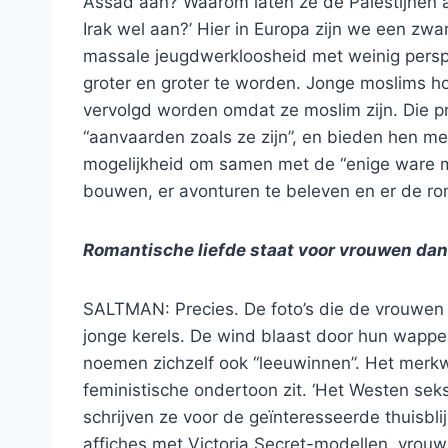
Assad aan? Waarom laten ze de Palestijnen a
Irak wel aan?’ Hier in Europa zijn we een zwa
massale jeugdwerkloosheid met weinig perspe
groter en groter te worden. Jonge moslims h
vervolgd worden omdat ze moslim zijn. Die p
“aanvaarden zoals ze zijn”, en bieden hen m
mogelijkheid om samen met de “enige ware mos
bouwen, er avonturen te beleven en er de ro
Romantische liefde staat voor vrouwen dan 
SALTMAN: Precies. De foto’s die de vrouwen 
jonge kerels. De wind blaast door hun wapp
noemen zichzelf ook “leeuwinnen”. Het merkw
feministische ondertoon zit. ‘Het Westen seks
schrijven ze voor de geïnteresseerde thuisbli
affiches met Victoria Secret-modellen, vrouwe