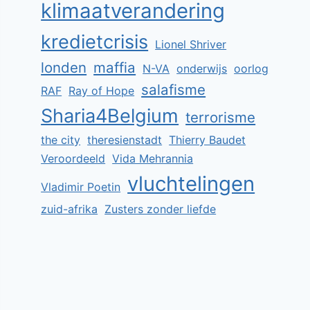
klimaatverandering
kredietcrisis
Lionel Shriver
londen
maffia
N-VA
onderwijs
oorlog
salafisme
RAF
Ray of Hope
Sharia4Belgium
terrorisme
the city
theresienstadt
Thierry Baudet
Veroordeeld
Vida Mehrannia
vluchtelingen
Vladimir Poetin
zuid-afrika
Zusters zonder liefde