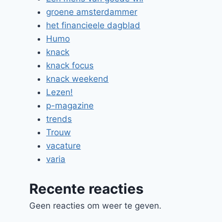
groene amsterdammer
het financieele dagblad
Humo
knack
knack focus
knack weekend
Lezen!
p-magazine
trends
Trouw
vacature
varia
Recente reacties
Geen reacties om weer te geven.