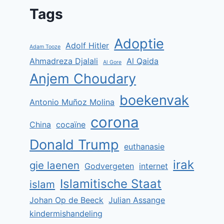
Tags
Adoptie
Adolf Hitler
Adam Tooze
Ahmadreza Djalali
Al Qaida
Al Gore
Anjem Choudary
boekenvak
Antonio Muñoz Molina
corona
China
cocaïne
Donald Trump
euthanasie
irak
gie laenen
Godvergeten
internet
Islamitische Staat
islam
Johan Op de Beeck
Julian Assange
kindermishandeling