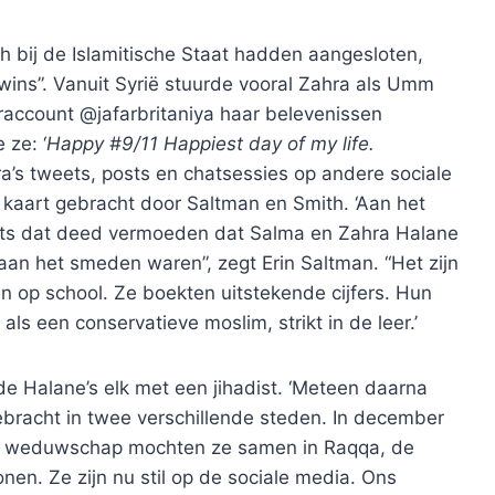
h bij de Islamitische Staat hadden aangesloten,
Twins”. Vanuit Syrië stuurde vooral Zahra als Umm
raccount @jafarbritaniya haar belevenissen
 ze: ‘
Happy #9/11 Happiest day of my life.
ra’s tweets, posts en chatsessies op andere sociale
kaart gebracht door Saltman en Smith. ‘Aan het
iets dat deed vermoeden dat Salma en Zahra Halane
aan het smeden waren”, zegt Erin Saltman. “Het zijn
n op school. Ze boekten uitstekende cijfers. Hun
s een conservatieve moslim, strikt in de leer.’
 Halane’s elk met een jihadist. ‘Meteen daarna
bracht in twee verschillende steden. In december
n weduwschap mochten ze samen in Raqqa, de
nen. Ze zijn nu stil op de sociale media. Ons