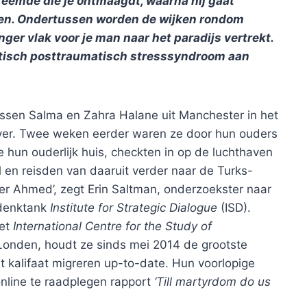
reemde die je ontmaagdt, waarna hij gaat
chten. Ondertussen worden de wijken rondom
er vlak voor je man naar het paradijs vertrekt.
antisch posttraumatisch stresssyndroom aan
ussen Salma en Zahra Halane uit Manchester in het
over. Twee weken eerder waren ze door hun ouders
e hun ouderlijk huis, checkten in op de luchthaven
 en reisden van daaruit verder naar de Turks-
oer Ahmed’, zegt Erin Saltman, onderzoekster naar
 denktank
Institute for Strategic Dialogue
(ISD).
het
International Centre for the Study of
 Londen, houdt ze sinds mei 2014 de grootste
 kalifaat migreren up-to-date. Hun voorlopige
online te raadplegen rapport
‘Till martyrdom do us