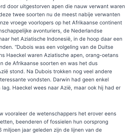
erd door uitgestorven apen die nauw verwant waren
 deze twee soorten nu de meest nabije verwanten
 onze vroege voorlopers op het Afrikaanse continent
nschappelijke avonturiers, de Nederlandse
aar het Aziatische Indonesië, in de hoop daar een
vinden. “Dubois was een volgeling van de Duitse
gens Haeckel waren Aziatische apen, orang-oetans
n de Afrikaanse soorten en was het dus
Azië stond. Na Dubois trokken nog veel andere
teressante vondsten. Darwin had geen enkel
 lag. Haeckel wees naar Azië, maar ook hij had er
uw vooraleer de wetenschappers het erover eens
letten, beenderen of fossielen hun oorsprong
 miljoen jaar geleden zijn de lijnen van de