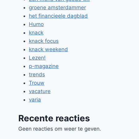
groene amsterdammer
het financieele dagblad
Humo
knack
knack focus
knack weekend
Lezen!
p-magazine
trends
Trouw
vacature
varia
Recente reacties
Geen reacties om weer te geven.