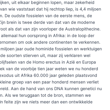
ken, uit elkaar beginnen lopen, maar zekerheid
n wie vaststaat dat hij rechtop liep, is 4,4 miljoen
en. De oudste fossielen van de eerste mens, de
 Zijn brein is twee derde van dat van de moderne
t als dat van zijn voorloper de Australopithecine.
lemaal hun oorsprong in Afrika: in de loop der
dernomen om ook andere continenten te verkennen.
87 miljoen jaar oude hominide fossielen en werktuigen
de soorten stierven uit, maar zij verklaren wel
blijfselen van de Homo erectus in Azië en Europa
oek van de voorbije tien jaar weten we nu honderd
 exodus uit Afrika 60.000 jaar geleden plaatsvond
kleine groep van een paar honderd mensen verliet
ereld. Aan de hand van ons DNA kunnen genetici nu
en. Als we teruggaan tot de bron, stammen we
 In feite zijn we niets meer dan een ontwikkelde