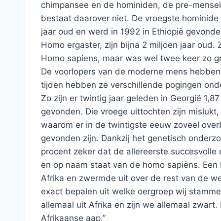
chimpansee en de hominiden, de pre-menselij
bestaat daarover niet. De vroegste hominide va
jaar oud en werd in 1992 in Ethiopië gevond
Homo ergaster, zijn bijna 2 miljoen jaar oud.
Homo sapiens, maar was wel twee keer zo groo
De voorlopers van de moderne mens hebben al
tijden hebben ze verschillende pogingen on
Zo zijn er twintig jaar geleden in Georgië 1,
gevonden. Die vroege uittochten zijn mislukt, 
waarom er in de twintigste eeuw zoveel over
gevonden zijn. Dankzij het genetisch onderz
procent zeker dat de allereerste succesvolle
en op naam staat van de homo sapiëns. Een 
Afrika en zwermde uit over de rest van de w
exact bepalen uit welke oergroep wij stamm
allemaal uit Afrika en zijn we allemaal zwart.
Afrikaanse aap.”