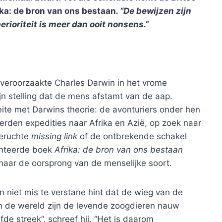
ika: de bron van ons bestaan
. “De bewijzen zijn
erioriteit is meer dan ooit nonsens.”
 veroorzaakte Charles Darwin in het vrome
jn stelling dat de mens afstamt van de aap.
e met Darwins theorie: de avonturiers onder hen
rden expedities naar Afrika en Azië, op zoek naar
beruchte
missing link
of de ontbrekende schakel
enteerde boek
Afrika: de bron van ons bestaan
naar de oorsprong van de menselijke soort.
 niet mis te verstane hint dat de wieg van de
van de wereld zijn de levende zoogdieren nauw
de streek”, schreef hij. “Het is daarom