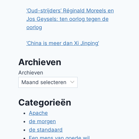
‘Oud-strijders’ Réginald Moreels en
Jos Geysels: ten oorlog tegen de
oorlog
‘China is meer dan Xi Jinping’
Archieven
Archieven
Categorieën
Apache
de morgen
de standaard
Een mens van goede wil