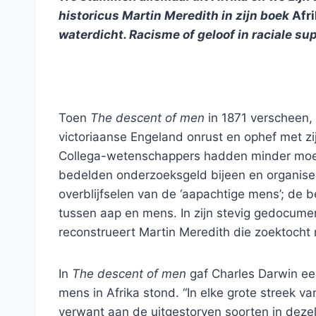
historicus Martin Meredith in zijn boek
Afr
waterdicht. Racisme of geloof in raciale sup
Toen
The descent of men
in 1871 verscheen,
victoriaanse Engeland onrust en ophef met zi
Collega-wetenschappers hadden minder moeit
bedelden onderzoeksgeld bijeen en organisee
overblijfselen van de ‘aapachtige mens’; de 
tussen aap en mens. In zijn stevig gedocum
reconstrueert Martin Meredith die zoektocht 
In
The descent of men
gaf Charles Darwin een
mens in Afrika stond. “In elke grote streek 
verwant aan de uitgestorven soorten in dezelf