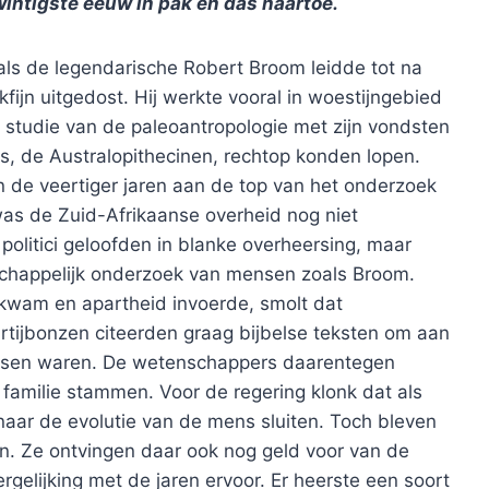
intigste eeuw in pak en das naartoe.
 als de legendarische Robert Broom leidde tot na
iekfijn uitgedost. Hij werkte vooral in woestijngebied
e studie van de paleoantropologie met zijn vondsten
, de Australopithecinen, rechtop konden lopen.
n de veertiger jaren aan de top van het onderzoek
as de Zuid-Afrikaanse overheid nog niet
olitici geloofden in blanke overheersing, maar
schappelijk onderzoek van mensen zoals Broom.
 kwam en apartheid invoerde, smolt dat
tijbonzen citeerden graag bijbelse teksten om aan
rassen waren. De wetenschappers daarentegen
familie stammen. Voor de regering klonk dat als
naar de evolutie van de mens sluiten. Toch bleven
n. Ze ontvingen daar ook nog geld voor van de
rgelijking met de jaren ervoor. Er heerste een soort