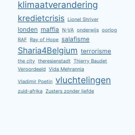
klimaatverandering
kredietcrisis
Lionel Shriver
londen
maffia
N-VA
onderwijs
oorlog
salafisme
RAF
Ray of Hope
Sharia4Belgium
terrorisme
the city
theresienstadt
Thierry Baudet
Veroordeeld
Vida Mehrannia
vluchtelingen
Vladimir Poetin
zuid-afrika
Zusters zonder liefde