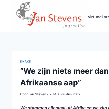
Doorgaan
naar
inhoud
virtueel ar
KNACK
“We zijn niets meer da
Afrikaanse aap”
Door
Jan Stevens
14 augustus 2012
We stammen allemaal uit Afrika en we zijn a