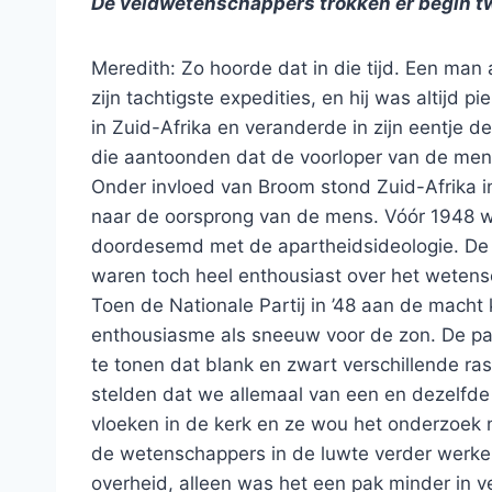
De veldwetenschappers trokken er begin tw
Meredith: Zo hoorde dat in die tijd. Een man
zijn tachtigste expedities, en hij was altijd p
in Zuid-Afrika en veranderde in zijn eentje d
die aantoonden dat de voorloper van de mens
Onder invloed van Broom stond Zuid-Afrika i
naar de oorsprong van de mens. Vóór 1948 w
doordesemd met de apartheidsideologie. De p
waren toch heel enthousiast over het weten
Toen de Nationale Partij in ’48 aan de macht
enthousiasme als sneeuw voor de zon. De par
te tonen dat blank en zwart verschillende 
stelden dat we allemaal van een en dezelfde 
vloeken in de kerk en ze wou het onderzoek 
de wetenschappers in de luwte verder werke
overheid, alleen was het een pak minder in ve