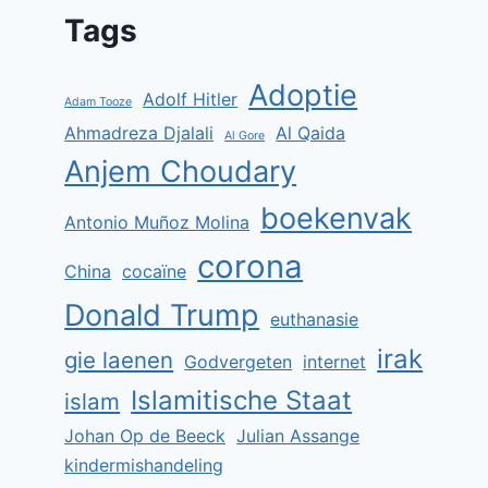
Tags
Adoptie
Adolf Hitler
Adam Tooze
Ahmadreza Djalali
Al Qaida
Al Gore
Anjem Choudary
boekenvak
Antonio Muñoz Molina
corona
China
cocaïne
Donald Trump
euthanasie
irak
gie laenen
Godvergeten
internet
Islamitische Staat
islam
Johan Op de Beeck
Julian Assange
kindermishandeling