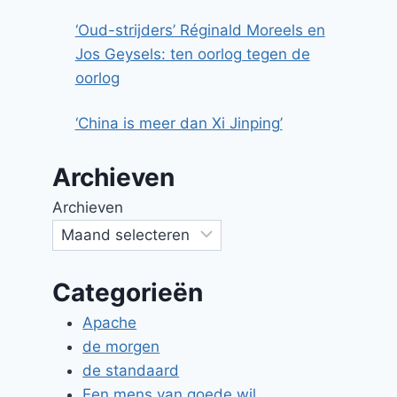
‘Oud-strijders’ Réginald Moreels en
Jos Geysels: ten oorlog tegen de
oorlog
‘China is meer dan Xi Jinping’
Archieven
Archieven
Categorieën
Apache
de morgen
de standaard
Een mens van goede wil