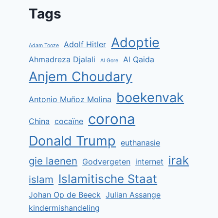
Tags
Adoptie
Adolf Hitler
Adam Tooze
Ahmadreza Djalali
Al Qaida
Al Gore
Anjem Choudary
boekenvak
Antonio Muñoz Molina
corona
China
cocaïne
Donald Trump
euthanasie
irak
gie laenen
Godvergeten
internet
Islamitische Staat
islam
Johan Op de Beeck
Julian Assange
kindermishandeling