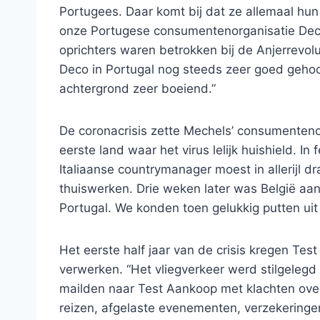
Portugees. Daar komt bij dat ze allemaal hun
onze Portugese consumentenorganisatie Deco 
oprichters waren betrokken bij de Anjerrevol
Deco in Portugal nog steeds zeer goed gehoord.
achtergrond zeer boeiend.”
De coronacrisis zette Mechels’ consumentenor
eerste land waar het virus lelijk huishield. I
Italiaanse countrymanager moest in allerijl 
thuiswerken. Drie weken later was België aa
Portugal. We konden toen gelukkig putten uit o
Het eerste half jaar van de crisis kregen Te
verwerken. “Het vliegverkeer werd stilgeleg
mailden naar Test Aankoop met klachten over
reizen, afgelaste evenementen, verzekeringe