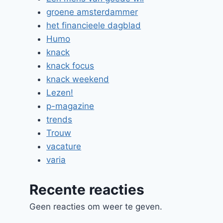
groene amsterdammer
het financieele dagblad
Humo
knack
knack focus
knack weekend
Lezen!
p-magazine
trends
Trouw
vacature
varia
Recente reacties
Geen reacties om weer te geven.