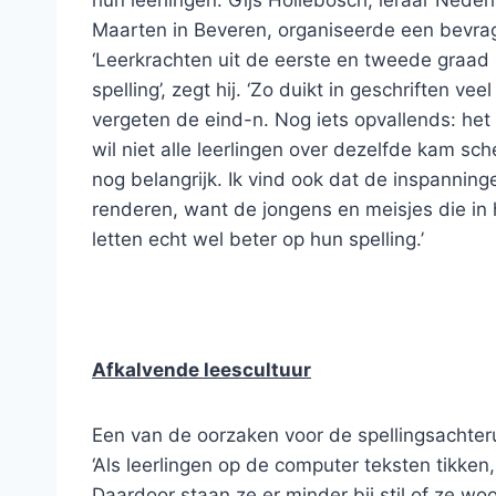
hun leerlingen. Gijs Hollebosch, leraar Nede
Maarten in Beveren, organiseerde een bevragi
‘Leerkrachten uit de eerste en tweede graad 
spelling’, zegt hij. ‘Zo duikt in geschriften vee
vergeten de eind-n. Nog iets opvallends: het g
wil niet alle leerlingen over dezelfde kam s
nog belangrijk. Ik vind ook dat de inspanning
renderen, want de jongens en meisjes die in h
letten echt wel beter op hun spelling.’
Afkalvende leescultuur
Een van de oorzaken voor de spellingsachterui
‘Als leerlingen op de computer teksten tikken,
Daardoor staan ze er minder bij stil of ze wo