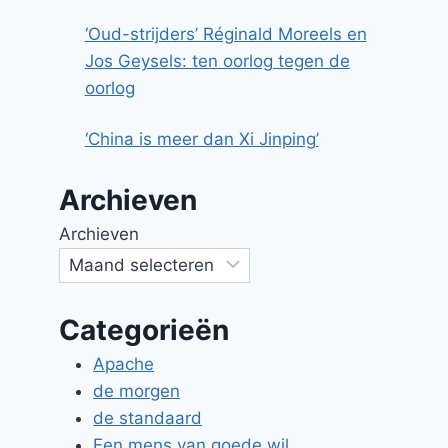
‘Oud-strijders’ Réginald Moreels en
Jos Geysels: ten oorlog tegen de
oorlog
‘China is meer dan Xi Jinping’
Archieven
Archieven
Categorieën
Apache
de morgen
de standaard
Een mens van goede wil