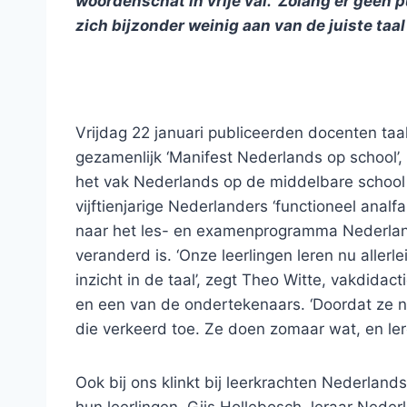
woordenschat in vrije val. ‘Zolang er geen 
zich bijzonder weinig aan van de juiste taal 
Vrijdag 22 januari publiceerden docenten ta
gezamenlijk ‘Manifest Nederlands op school’
het vak Nederlands op de middelbare school 
vijftienjarige Nederlanders ‘functioneel anal
naar het les- en examenprogramma Nederlands
veranderd is. ‘Onze leerlingen leren nu allerl
inzicht in de taal’, zegt Theo Witte, vakdida
en een van de ondertekenaars. ‘Doordat ze n
die verkeerd toe. Ze doen zomaar wat, en lere
Ook bij ons klinkt bij leerkrachten Nederlan