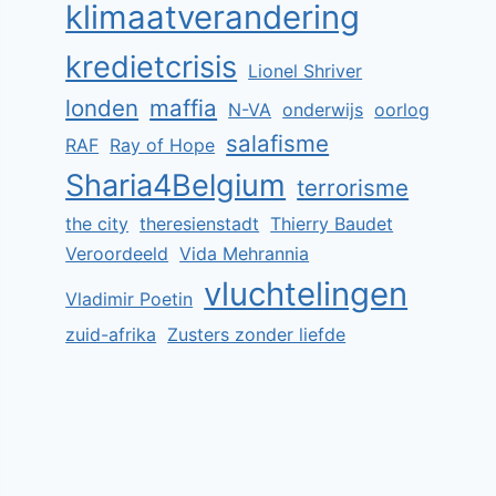
klimaatverandering
kredietcrisis
Lionel Shriver
londen
maffia
N-VA
onderwijs
oorlog
salafisme
RAF
Ray of Hope
Sharia4Belgium
terrorisme
the city
theresienstadt
Thierry Baudet
Veroordeeld
Vida Mehrannia
vluchtelingen
Vladimir Poetin
zuid-afrika
Zusters zonder liefde