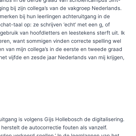
rlands in de derde graad van scholencampus Sint-
ng bij zijn collega’s van de vakgroep Nederlands.
merken bij hun leerlingen achteruitgang in de
l chat-taal op: ze schrijven ‘echt’ met een g, of
ebruik van hoofdletters en leestekens sterft uit. Ik
cheren, want sommigen vinden correcte spelling wel
en van mijn collega’s in de eerste en tweede graad
et vijfde en zesde jaar Nederlands van mij krijgen,
tgang is volgens Gijs Hollebosch de digitalisering.
 herstelt de autocorrectie fouten als vanzelf.
orden verkeerd spellen.’ In de leerplannen van het