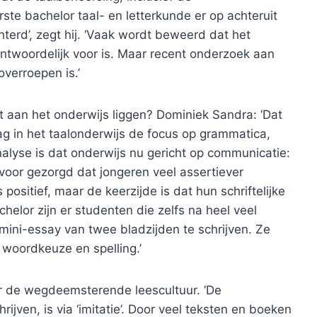
rste bachelor taal- en letterkunde er op achteruit
chterd’, zegt hij. ‘Vaak wordt beweerd dat het
ntwoordelijk voor is. Maar recent onderzoek aan
verroepen is.’
het aan het onderwijs liggen? Dominiek Sandra: ‘Dat
ag in het taalonderwijs de focus op grammatica,
nalyse is dat onderwijs nu gericht op communicatie:
rvoor gezorgd dat jongeren veel assertiever
positief, maar de keerzijde is dat hun schriftelijke
helor zijn er studenten die zelfs na heel veel
k mini-essay van twee bladzijden te schrijven. Ze
 woordkeuze en spelling.’
r de wegdeemsterende leescultuur. ‘De
rijven, is via ‘imitatie’. Door veel teksten en boeken