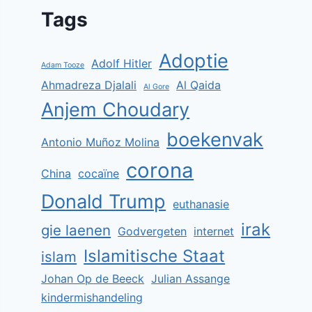
Tags
Adoptie
Adolf Hitler
Adam Tooze
Ahmadreza Djalali
Al Qaida
Al Gore
Anjem Choudary
boekenvak
Antonio Muñoz Molina
corona
China
cocaïne
Donald Trump
euthanasie
irak
gie laenen
Godvergeten
internet
Islamitische Staat
islam
Johan Op de Beeck
Julian Assange
kindermishandeling