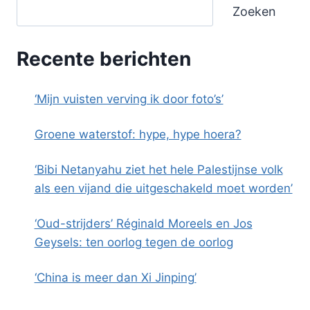
Zoeken
Recente berichten
‘Mijn vuisten verving ik door foto’s’
Groene waterstof: hype, hype hoera?
‘Bibi Netanyahu ziet het hele Palestijnse volk
als een vijand die uitgeschakeld moet worden’
‘Oud-strijders’ Réginald Moreels en Jos
Geysels: ten oorlog tegen de oorlog
‘China is meer dan Xi Jinping’