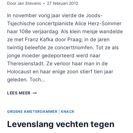
Door
Jan Stevens
27 februari 2012
In november vorig jaar vierde de Joods-
Tsjechische concertpianiste Alice Herz-Sommer
haar 108e verjaardag. Als klein meisje wandelde
ze met Franz Kafka door Praag; in de jaren
twintig beleefde ze concerttriomfen. Tot ze als
jonge moeder gedeporteerd werd naar
Theresienstadt. Ze verloor haar man in de
Holocaust en haar enige zoon stierf tien jaar
geleden. Toch…
“LEVEN
LEES MEER
IS
ALTIJD
LASTIG”
GROENE AMSTERDAMMER
|
KNACK
Levenslang vechten tegen