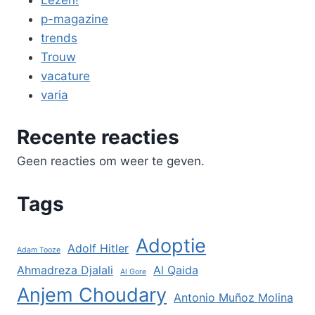
p-magazine
trends
Trouw
vacature
varia
Recente reacties
Geen reacties om weer te geven.
Tags
Adoptie
Adolf Hitler
Adam Tooze
Ahmadreza Djalali
Al Qaida
Al Gore
Anjem Choudary
Antonio Muñoz Molina