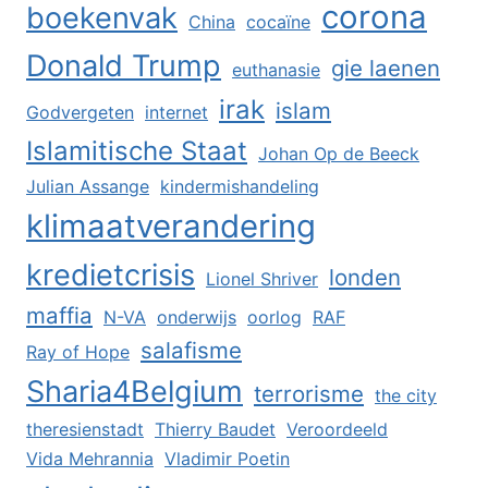
corona
boekenvak
China
cocaïne
Donald Trump
gie laenen
euthanasie
irak
islam
Godvergeten
internet
Islamitische Staat
Johan Op de Beeck
Julian Assange
kindermishandeling
klimaatverandering
kredietcrisis
londen
Lionel Shriver
maffia
N-VA
onderwijs
oorlog
RAF
salafisme
Ray of Hope
Sharia4Belgium
terrorisme
the city
theresienstadt
Thierry Baudet
Veroordeeld
Vida Mehrannia
Vladimir Poetin