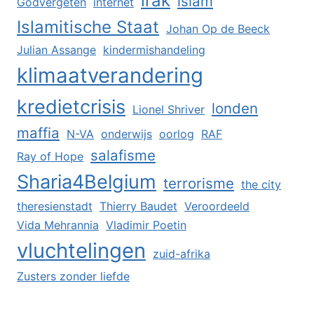
irak
islam
Godvergeten
internet
Islamitische Staat
Johan Op de Beeck
Julian Assange
kindermishandeling
klimaatverandering
kredietcrisis
londen
Lionel Shriver
maffia
N-VA
onderwijs
oorlog
RAF
salafisme
Ray of Hope
Sharia4Belgium
terrorisme
the city
theresienstadt
Thierry Baudet
Veroordeeld
Vida Mehrannia
Vladimir Poetin
vluchtelingen
zuid-afrika
Zusters zonder liefde