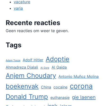
vacature
varia
Recente reacties
Geen reacties om weer te geven.
Tags
Adoptie
Adolf Hitler
Adam Tooze
Ahmadreza Djalali
Al Qaida
Al Gore
Anjem Choudary
Antonio Muñoz Molina
corona
boekenvak
China
cocaïne
Donald Trump
gie laenen
euthanasie