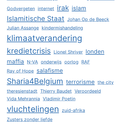
irak
islam
Godvergeten
internet
Islamitische Staat
Johan Op de Beeck
Julian Assange
kindermishandeling
klimaatverandering
kredietcrisis
londen
Lionel Shriver
maffia
N-VA
onderwijs
oorlog
RAF
salafisme
Ray of Hope
Sharia4Belgium
terrorisme
the city
theresienstadt
Thierry Baudet
Veroordeeld
Vida Mehrannia
Vladimir Poetin
vluchtelingen
zuid-afrika
Zusters zonder liefde