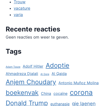
Trouw
vacature
varia
Recente reacties
Geen reacties om weer te geven.
Tags
Adoptie
Adolf Hitler
Adam Tooze
Ahmadreza Djalali
Al Qaida
Al Gore
Anjem Choudary
Antonio Muñoz Molina
corona
boekenvak
China
cocaïne
Donald Trump
gie laenen
euthanasie