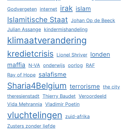
irak
islam
Godvergeten
internet
Islamitische Staat
Johan Op de Beeck
Julian Assange
kindermishandeling
klimaatverandering
kredietcrisis
londen
Lionel Shriver
maffia
N-VA
onderwijs
oorlog
RAF
salafisme
Ray of Hope
Sharia4Belgium
terrorisme
the city
theresienstadt
Thierry Baudet
Veroordeeld
Vida Mehrannia
Vladimir Poetin
vluchtelingen
zuid-afrika
Zusters zonder liefde