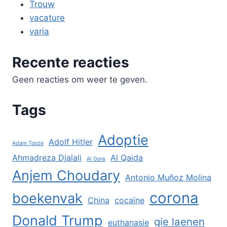
Trouw
vacature
varia
Recente reacties
Geen reacties om weer te geven.
Tags
Adoptie
Adolf Hitler
Adam Tooze
Ahmadreza Djalali
Al Qaida
Al Gore
Anjem Choudary
Antonio Muñoz Molina
corona
boekenvak
China
cocaïne
Donald Trump
gie laenen
euthanasie