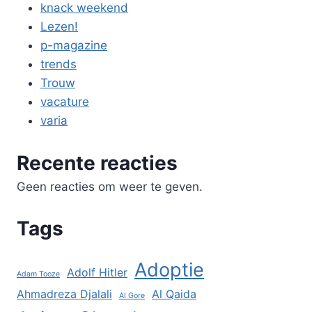
knack weekend
Lezen!
p-magazine
trends
Trouw
vacature
varia
Recente reacties
Geen reacties om weer te geven.
Tags
Adoptie
Adolf Hitler
Adam Tooze
Ahmadreza Djalali
Al Qaida
Al Gore