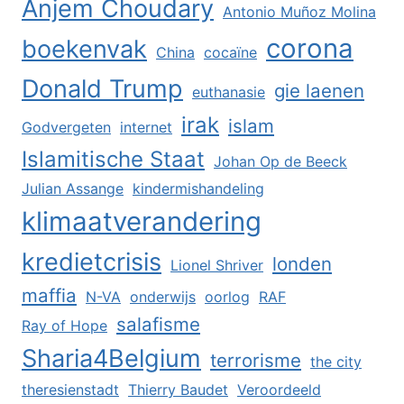
Anjem Choudary
Antonio Muñoz Molina
corona
boekenvak
China
cocaïne
Donald Trump
gie laenen
euthanasie
irak
islam
Godvergeten
internet
Islamitische Staat
Johan Op de Beeck
Julian Assange
kindermishandeling
klimaatverandering
kredietcrisis
londen
Lionel Shriver
maffia
N-VA
onderwijs
oorlog
RAF
salafisme
Ray of Hope
Sharia4Belgium
terrorisme
the city
theresienstadt
Thierry Baudet
Veroordeeld