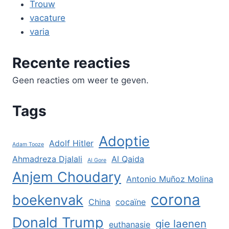
Trouw
vacature
varia
Recente reacties
Geen reacties om weer te geven.
Tags
Adoptie
Adolf Hitler
Adam Tooze
Ahmadreza Djalali
Al Qaida
Al Gore
Anjem Choudary
Antonio Muñoz Molina
corona
boekenvak
China
cocaïne
Donald Trump
gie laenen
euthanasie