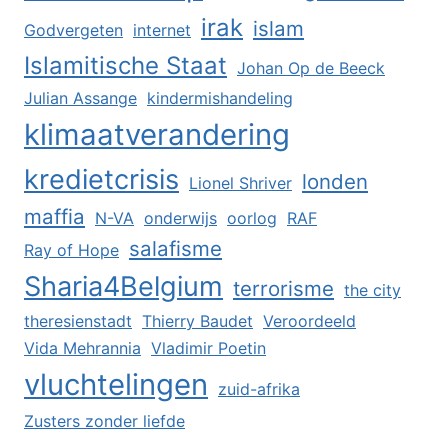
irak
islam
Godvergeten
internet
Islamitische Staat
Johan Op de Beeck
Julian Assange
kindermishandeling
klimaatverandering
kredietcrisis
londen
Lionel Shriver
maffia
N-VA
onderwijs
oorlog
RAF
salafisme
Ray of Hope
Sharia4Belgium
terrorisme
the city
theresienstadt
Thierry Baudet
Veroordeeld
Vida Mehrannia
Vladimir Poetin
vluchtelingen
zuid-afrika
Zusters zonder liefde