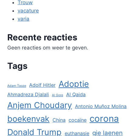
Trouw
vacature
varia
Recente reacties
Geen reacties om weer te geven.
Tags
Adoptie
Adolf Hitler
Adam Tooze
Ahmadreza Djalali
Al Qaida
Al Gore
Anjem Choudary
Antonio Muñoz Molina
corona
boekenvak
China
cocaïne
Donald Trump
gie laenen
euthanasie