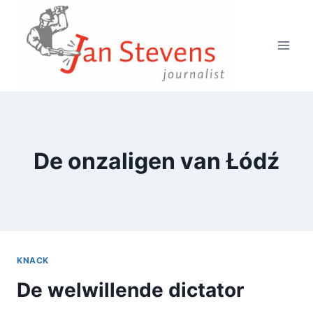
Doorgaan
naar
inhoud
De onzaligen van Łódź
KNACK
De welwillende dictator