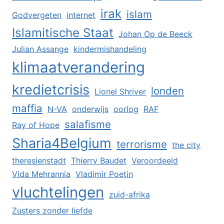
irak
islam
Godvergeten
internet
Islamitische Staat
Johan Op de Beeck
Julian Assange
kindermishandeling
klimaatverandering
kredietcrisis
londen
Lionel Shriver
maffia
N-VA
onderwijs
oorlog
RAF
salafisme
Ray of Hope
Sharia4Belgium
terrorisme
the city
theresienstadt
Thierry Baudet
Veroordeeld
Vida Mehrannia
Vladimir Poetin
vluchtelingen
zuid-afrika
Zusters zonder liefde