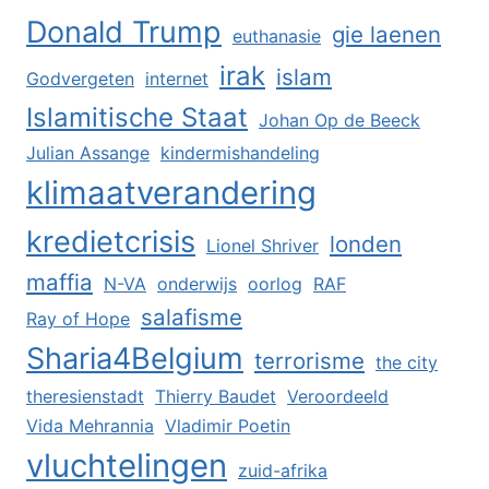
Donald Trump
gie laenen
euthanasie
irak
islam
Godvergeten
internet
Islamitische Staat
Johan Op de Beeck
Julian Assange
kindermishandeling
klimaatverandering
kredietcrisis
londen
Lionel Shriver
maffia
N-VA
onderwijs
oorlog
RAF
salafisme
Ray of Hope
Sharia4Belgium
terrorisme
the city
theresienstadt
Thierry Baudet
Veroordeeld
Vida Mehrannia
Vladimir Poetin
vluchtelingen
zuid-afrika