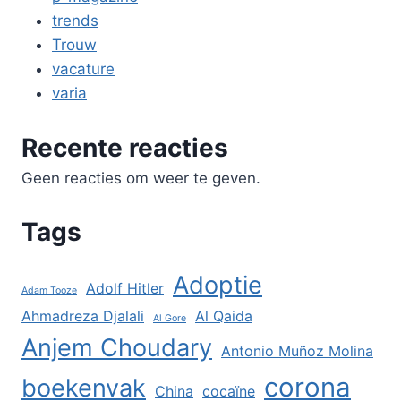
trends
Trouw
vacature
varia
Recente reacties
Geen reacties om weer te geven.
Tags
Adoptie
Adolf Hitler
Adam Tooze
Ahmadreza Djalali
Al Qaida
Al Gore
Anjem Choudary
Antonio Muñoz Molina
corona
boekenvak
China
cocaïne