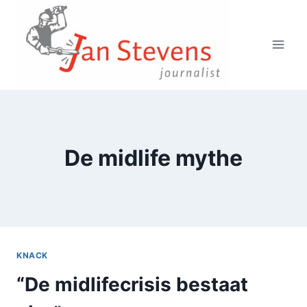
Doorgaan
naar
inhoud
De midlife mythe
KNACK
“De midlifecrisis bestaat