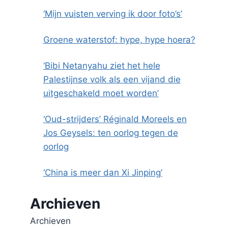
‘Mijn vuisten verving ik door foto’s’
Groene waterstof: hype, hype hoera?
‘Bibi Netanyahu ziet het hele
Palestijnse volk als een vijand die
uitgeschakeld moet worden’
‘Oud-strijders’ Réginald Moreels en
Jos Geysels: ten oorlog tegen de
oorlog
‘China is meer dan Xi Jinping’
Archieven
Archieven