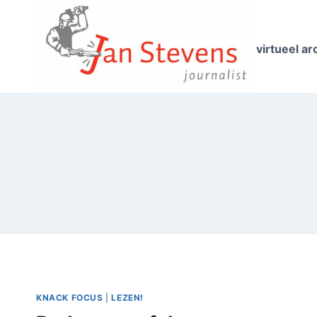
Doorgaan
naar
inhoud
virtueel ar
KNACK FOCUS
|
LEZEN!