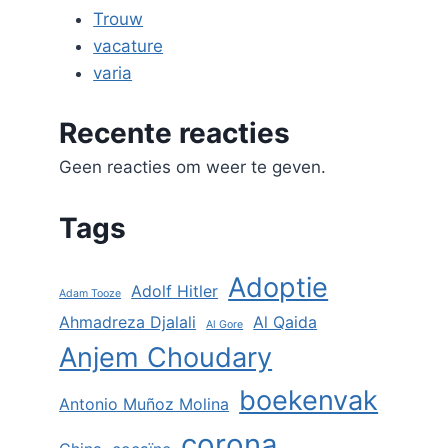
Trouw
vacature
varia
Recente reacties
Geen reacties om weer te geven.
Tags
Adoptie
Adolf Hitler
Adam Tooze
Ahmadreza Djalali
Al Qaida
Al Gore
Anjem Choudary
boekenvak
Antonio Muñoz Molina
corona