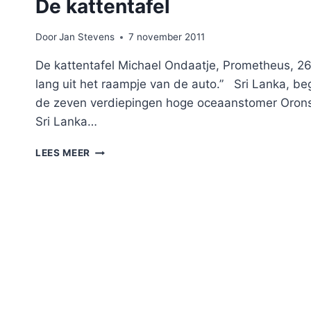
De kattentafel
Door
Jan Stevens
7 november 2011
De kattentafel Michael Ondaatje, Prometheus, 264 
lang uit het raampje van de auto.” Sri Lanka, begi
de zeven verdiepingen hoge oceaanstomer Oronsa
Sri Lanka…
DE
LEES MEER
KATTENTAFEL