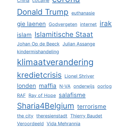
China
cocaïne
Donald Trump
euthanasie
irak
gie laenen
Godvergeten
internet
Islamitische Staat
islam
Johan Op de Beeck
Julian Assange
kindermishandeling
klimaatverandering
kredietcrisis
Lionel Shriver
londen
maffia
N-VA
onderwijs
oorlog
salafisme
RAF
Ray of Hope
Sharia4Belgium
terrorisme
the city
theresienstadt
Thierry Baudet
Veroordeeld
Vida Mehrannia