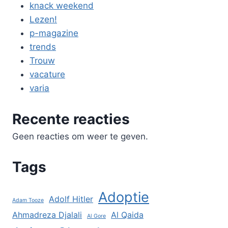
knack weekend
Lezen!
p-magazine
trends
Trouw
vacature
varia
Recente reacties
Geen reacties om weer te geven.
Tags
Adoptie
Adolf Hitler
Adam Tooze
Ahmadreza Djalali
Al Qaida
Al Gore