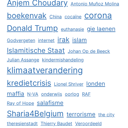
Anjem Choudary
Antonio Muñoz Molina
corona
boekenvak
China
cocaïne
Donald Trump
gie laenen
euthanasie
irak
islam
Godvergeten
internet
Islamitische Staat
Johan Op de Beeck
Julian Assange
kindermishandeling
klimaatverandering
kredietcrisis
londen
Lionel Shriver
maffia
N-VA
onderwijs
oorlog
RAF
salafisme
Ray of Hope
Sharia4Belgium
terrorisme
the city
theresienstadt
Thierry Baudet
Veroordeeld