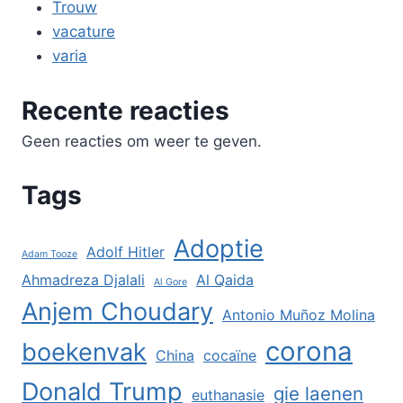
Trouw
vacature
varia
Recente reacties
Geen reacties om weer te geven.
Tags
Adoptie
Adolf Hitler
Adam Tooze
Ahmadreza Djalali
Al Qaida
Al Gore
Anjem Choudary
Antonio Muñoz Molina
corona
boekenvak
China
cocaïne
Donald Trump
gie laenen
euthanasie