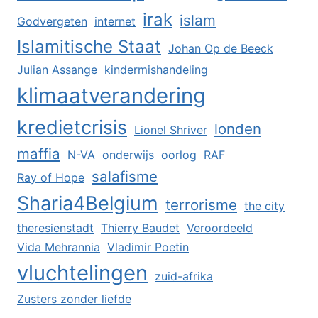
irak
islam
Godvergeten
internet
Islamitische Staat
Johan Op de Beeck
Julian Assange
kindermishandeling
klimaatverandering
kredietcrisis
londen
Lionel Shriver
maffia
N-VA
onderwijs
oorlog
RAF
salafisme
Ray of Hope
Sharia4Belgium
terrorisme
the city
theresienstadt
Thierry Baudet
Veroordeeld
Vida Mehrannia
Vladimir Poetin
vluchtelingen
zuid-afrika
Zusters zonder liefde