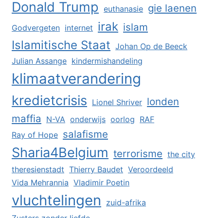
Donald Trump
gie laenen
euthanasie
irak
islam
Godvergeten
internet
Islamitische Staat
Johan Op de Beeck
Julian Assange
kindermishandeling
klimaatverandering
kredietcrisis
londen
Lionel Shriver
maffia
N-VA
onderwijs
oorlog
RAF
salafisme
Ray of Hope
Sharia4Belgium
terrorisme
the city
theresienstadt
Thierry Baudet
Veroordeeld
Vida Mehrannia
Vladimir Poetin
vluchtelingen
zuid-afrika