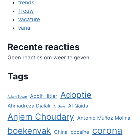
trends
Trouw
vacature
varia
Recente reacties
Geen reacties om weer te geven.
Tags
Adoptie
Adolf Hitler
Adam Tooze
Ahmadreza Djalali
Al Qaida
Al Gore
Anjem Choudary
Antonio Muñoz Molina
corona
boekenvak
China
cocaïne