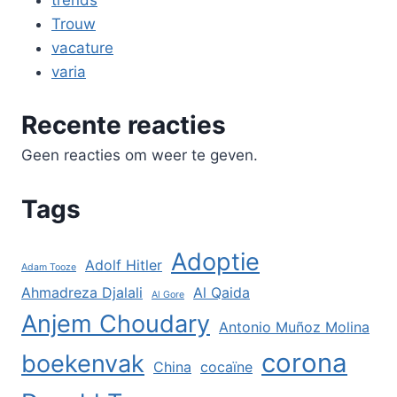
Trouw
vacature
varia
Recente reacties
Geen reacties om weer te geven.
Tags
Adoptie
Adolf Hitler
Adam Tooze
Ahmadreza Djalali
Al Qaida
Al Gore
Anjem Choudary
Antonio Muñoz Molina
corona
boekenvak
China
cocaïne