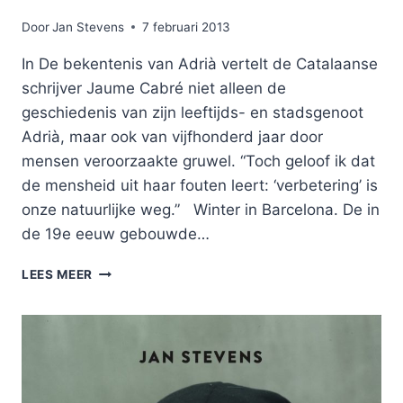
Door
Jan Stevens
7 februari 2013
In De bekentenis van Adrià vertelt de Catalaanse
schrijver Jaume Cabré niet alleen de
geschiedenis van zijn leeftijds- en stadsgenoot
Adrià, maar ook van vijfhonderd jaar door
mensen veroorzaakte gruwel. “Toch geloof ik dat
de mensheid uit haar fouten leert: ‘verbetering’ is
onze natuurlijke weg.” Winter in Barcelona. De in
de 19e eeuw gebouwde…
“HET
LEES MEER
BEEST
IN
ONS
ZIT
ALTIJD
KLAAR”