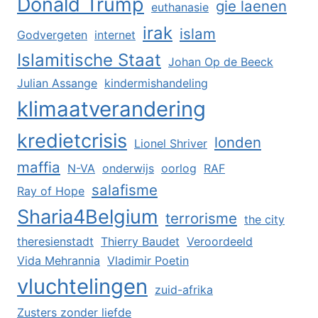
Donald Trump
gie laenen
euthanasie
irak
islam
Godvergeten
internet
Islamitische Staat
Johan Op de Beeck
Julian Assange
kindermishandeling
klimaatverandering
kredietcrisis
londen
Lionel Shriver
maffia
N-VA
onderwijs
oorlog
RAF
salafisme
Ray of Hope
Sharia4Belgium
terrorisme
the city
theresienstadt
Thierry Baudet
Veroordeeld
Vida Mehrannia
Vladimir Poetin
vluchtelingen
zuid-afrika
Zusters zonder liefde