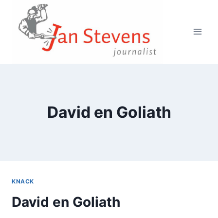
Doorgaan
naar
inhoud
David en Goliath
KNACK
David en Goliath