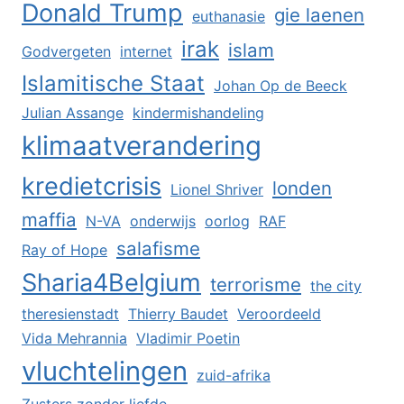
Donald Trump
gie laenen
euthanasie
irak
islam
Godvergeten
internet
Islamitische Staat
Johan Op de Beeck
Julian Assange
kindermishandeling
klimaatverandering
kredietcrisis
londen
Lionel Shriver
maffia
N-VA
onderwijs
oorlog
RAF
salafisme
Ray of Hope
Sharia4Belgium
terrorisme
the city
theresienstadt
Thierry Baudet
Veroordeeld
Vida Mehrannia
Vladimir Poetin
vluchtelingen
zuid-afrika