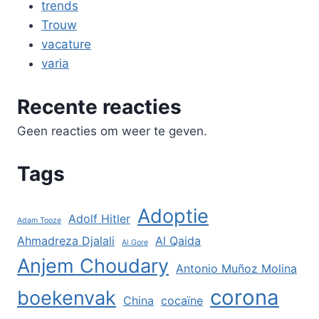
trends
Trouw
vacature
varia
Recente reacties
Geen reacties om weer te geven.
Tags
Adoptie
Adolf Hitler
Adam Tooze
Ahmadreza Djalali
Al Qaida
Al Gore
Anjem Choudary
Antonio Muñoz Molina
corona
boekenvak
China
cocaïne