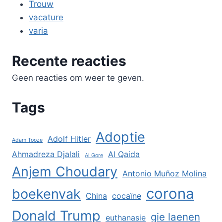
Trouw
vacature
varia
Recente reacties
Geen reacties om weer te geven.
Tags
Adoptie
Adolf Hitler
Adam Tooze
Ahmadreza Djalali
Al Qaida
Al Gore
Anjem Choudary
Antonio Muñoz Molina
corona
boekenvak
China
cocaïne
Donald Trump
gie laenen
euthanasie