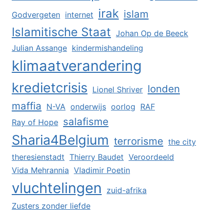
irak
islam
Godvergeten
internet
Islamitische Staat
Johan Op de Beeck
Julian Assange
kindermishandeling
klimaatverandering
kredietcrisis
londen
Lionel Shriver
maffia
N-VA
onderwijs
oorlog
RAF
salafisme
Ray of Hope
Sharia4Belgium
terrorisme
the city
theresienstadt
Thierry Baudet
Veroordeeld
Vida Mehrannia
Vladimir Poetin
vluchtelingen
zuid-afrika
Zusters zonder liefde