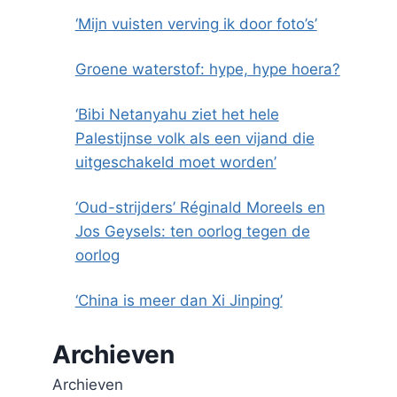
‘Mijn vuisten verving ik door foto’s’
Groene waterstof: hype, hype hoera?
‘Bibi Netanyahu ziet het hele
Palestijnse volk als een vijand die
uitgeschakeld moet worden’
‘Oud-strijders’ Réginald Moreels en
Jos Geysels: ten oorlog tegen de
oorlog
‘China is meer dan Xi Jinping’
Archieven
Archieven