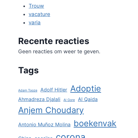
Trouw
vacature
varia
Recente reacties
Geen reacties om weer te geven.
Tags
Adoptie
Adolf Hitler
Adam Tooze
Ahmadreza Djalali
Al Qaida
Al Gore
Anjem Choudary
boekenvak
Antonio Muñoz Molina
corona