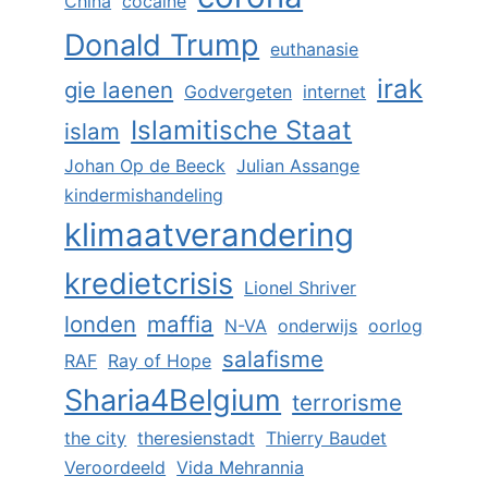
China
cocaïne
Donald Trump
euthanasie
irak
gie laenen
Godvergeten
internet
Islamitische Staat
islam
Johan Op de Beeck
Julian Assange
kindermishandeling
klimaatverandering
kredietcrisis
Lionel Shriver
londen
maffia
N-VA
onderwijs
oorlog
salafisme
RAF
Ray of Hope
Sharia4Belgium
terrorisme
the city
theresienstadt
Thierry Baudet
Veroordeeld
Vida Mehrannia