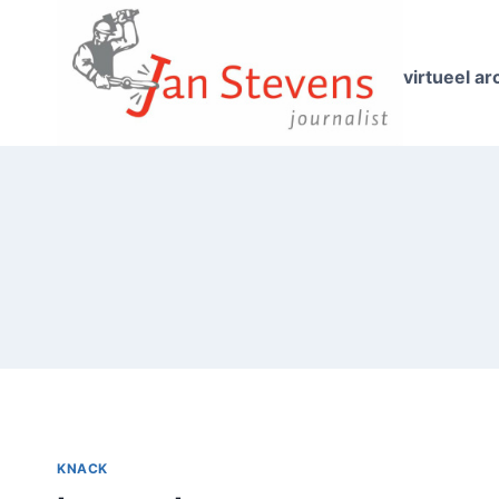
Doorgaan
naar
inhoud
virtueel ar
KNACK