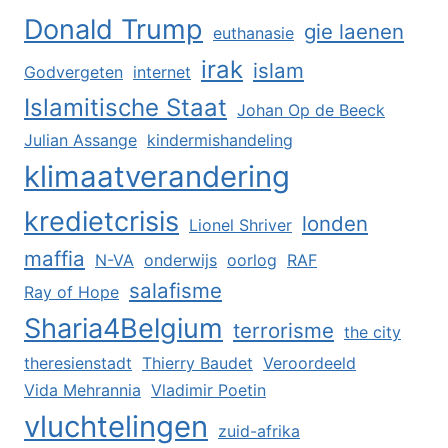
Donald Trump
gie laenen
euthanasie
irak
islam
Godvergeten
internet
Islamitische Staat
Johan Op de Beeck
Julian Assange
kindermishandeling
klimaatverandering
kredietcrisis
londen
Lionel Shriver
maffia
N-VA
onderwijs
oorlog
RAF
salafisme
Ray of Hope
Sharia4Belgium
terrorisme
the city
theresienstadt
Thierry Baudet
Veroordeeld
Vida Mehrannia
Vladimir Poetin
vluchtelingen
zuid-afrika