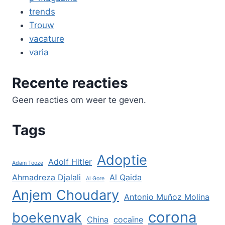
trends
Trouw
vacature
varia
Recente reacties
Geen reacties om weer te geven.
Tags
Adoptie
Adolf Hitler
Adam Tooze
Ahmadreza Djalali
Al Qaida
Al Gore
Anjem Choudary
Antonio Muñoz Molina
corona
boekenvak
China
cocaïne