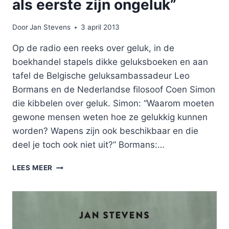
als eerste zijn ongeluk”
Door
Jan Stevens
3 april 2013
Op de radio een reeks over geluk, in de
boekhandel stapels dikke geluksboeken en aan
tafel de Belgische geluksambassadeur Leo
Bormans en de Nederlandse filosoof Coen Simon
die kibbelen over geluk. Simon: “Waarom moeten
gewone mensen weten hoe ze gelukkig kunnen
worden? Wapens zijn ook beschikbaar en die
deel je toch ook niet uit?” Bormans:…
“WIE
LEES MEER
ZOEKT
NAAR
GELUK,
VINDT
ALS