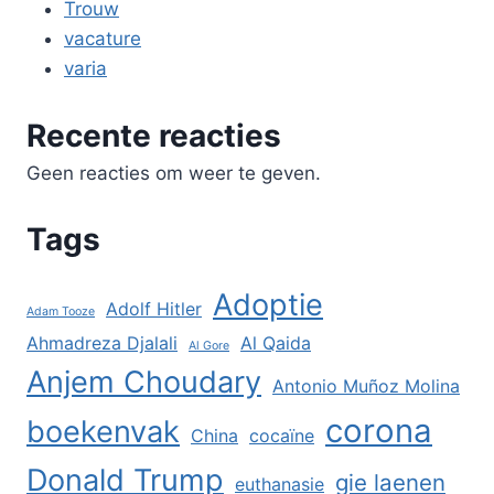
Trouw
vacature
varia
Recente reacties
Geen reacties om weer te geven.
Tags
Adoptie
Adolf Hitler
Adam Tooze
Ahmadreza Djalali
Al Qaida
Al Gore
Anjem Choudary
Antonio Muñoz Molina
corona
boekenvak
China
cocaïne
Donald Trump
gie laenen
euthanasie