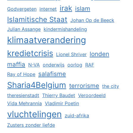
irak
islam
Godvergeten
internet
Islamitische Staat
Johan Op de Beeck
Julian Assange
kindermishandeling
klimaatverandering
kredietcrisis
londen
Lionel Shriver
maffia
N-VA
onderwijs
oorlog
RAF
salafisme
Ray of Hope
Sharia4Belgium
terrorisme
the city
theresienstadt
Thierry Baudet
Veroordeeld
Vida Mehrannia
Vladimir Poetin
vluchtelingen
zuid-afrika
Zusters zonder liefde