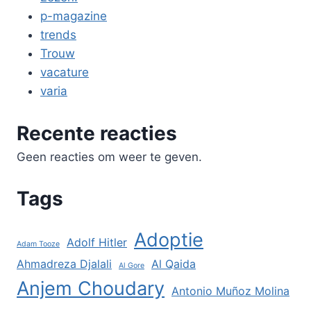
p-magazine
trends
Trouw
vacature
varia
Recente reacties
Geen reacties om weer te geven.
Tags
Adoptie
Adolf Hitler
Adam Tooze
Ahmadreza Djalali
Al Qaida
Al Gore
Anjem Choudary
Antonio Muñoz Molina