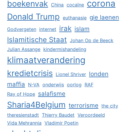
corona
boekenvak
China
cocaïne
Donald Trump
gie laenen
euthanasie
irak
islam
Godvergeten
internet
Islamitische Staat
Johan Op de Beeck
Julian Assange
kindermishandeling
klimaatverandering
kredietcrisis
londen
Lionel Shriver
maffia
N-VA
onderwijs
oorlog
RAF
salafisme
Ray of Hope
Sharia4Belgium
terrorisme
the city
theresienstadt
Thierry Baudet
Veroordeeld
Vida Mehrannia
Vladimir Poetin