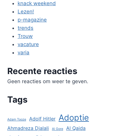
knack weekend
Lezen!
p-magazine
trends
Trouw
vacature
varia
Recente reacties
Geen reacties om weer te geven.
Tags
Adoptie
Adolf Hitler
Adam Tooze
Ahmadreza Djalali
Al Qaida
Al Gore