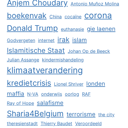
Anjem Choudary
Antonio Muñoz Molina
corona
boekenvak
China
cocaïne
Donald Trump
gie laenen
euthanasie
irak
islam
Godvergeten
internet
Islamitische Staat
Johan Op de Beeck
Julian Assange
kindermishandeling
klimaatverandering
kredietcrisis
londen
Lionel Shriver
maffia
N-VA
onderwijs
oorlog
RAF
salafisme
Ray of Hope
Sharia4Belgium
terrorisme
the city
theresienstadt
Thierry Baudet
Veroordeeld