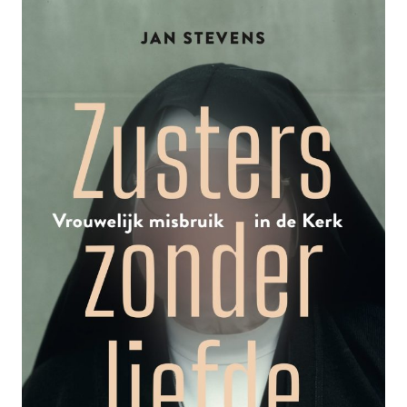
ONDERWIJS
VOOR
VERANDERING
KIEST,
WORDT
METEEN
AFGESTRAFT’