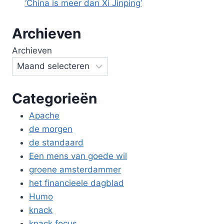
‘China is meer dan Xi Jinping’
Archieven
Archieven
Categorieën
Apache
de morgen
de standaard
Een mens van goede wil
groene amsterdammer
het financieele dagblad
Humo
knack
knack focus