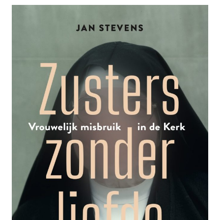
HET
EIGENLIJK
ZIJN
MET
…
DE
MOORDENAARS
VAN
DE
2-
JARIGE
PEUTER
JAMIE
BULGER?