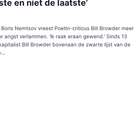
te en niet de laatste’
 Boris Nemtsov vreest Poetin-criticus Bill Browder meer
door angst verlammen. ‘Ik raak eraan gewend.’ Sinds 13
pitalist Bill Browder bovenaan de zwarte lijst van de
te…