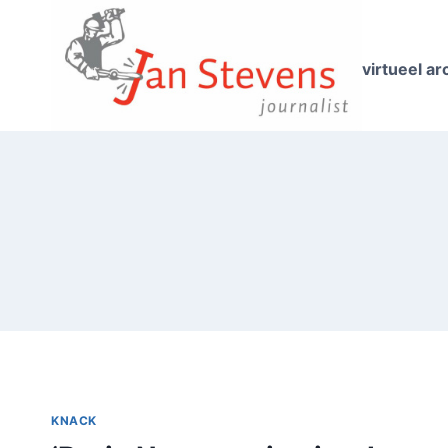
Doorgaan
naar
inhoud
virtueel ar
KNACK