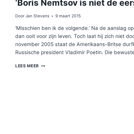
‘Boris Nemtsov is niet de eers
Door
Jan Stevens
9 maart 2015
‘Misschien ben ik de volgende.’ Na de aanslag op
dan ooit voor zijn leven. Toch laat hij zich niet 
november 2005 staat de Amerikaans-Britse durfka
Russische president Vladimir Poetin. Die bewus
‘BORIS
LEES MEER
NEMTSOV
IS
NIET
DE
EERSTE
EN
NIET
DE
LAATSTE’