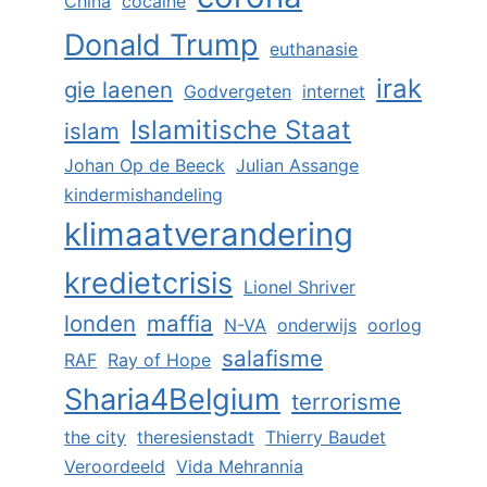
China
cocaïne
Donald Trump
euthanasie
irak
gie laenen
Godvergeten
internet
Islamitische Staat
islam
Johan Op de Beeck
Julian Assange
kindermishandeling
klimaatverandering
kredietcrisis
Lionel Shriver
londen
maffia
N-VA
onderwijs
oorlog
salafisme
RAF
Ray of Hope
Sharia4Belgium
terrorisme
the city
theresienstadt
Thierry Baudet
Veroordeeld
Vida Mehrannia