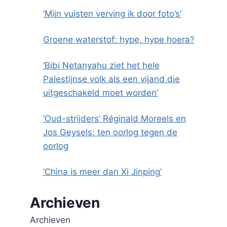
‘Mijn vuisten verving ik door foto’s’
Groene waterstof: hype, hype hoera?
‘Bibi Netanyahu ziet het hele
Palestijnse volk als een vijand die
uitgeschakeld moet worden’
‘Oud-strijders’ Réginald Moreels en
Jos Geysels: ten oorlog tegen de
oorlog
‘China is meer dan Xi Jinping’
Archieven
Archieven