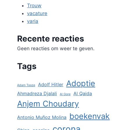
Trouw
vacature
varia
Recente reacties
Geen reacties om weer te geven.
Tags
Adoptie
Adolf Hitler
Adam Tooze
Ahmadreza Djalali
Al Qaida
Al Gore
Anjem Choudary
boekenvak
Antonio Muñoz Molina
corona