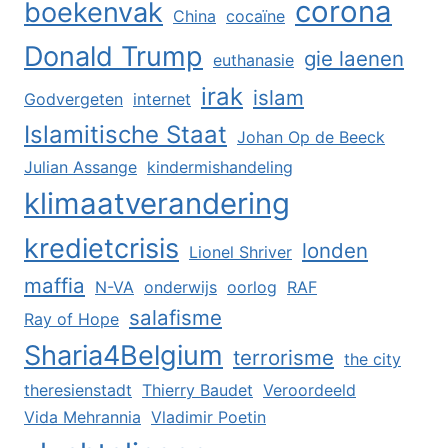
corona
boekenvak
China
cocaïne
Donald Trump
gie laenen
euthanasie
irak
islam
Godvergeten
internet
Islamitische Staat
Johan Op de Beeck
Julian Assange
kindermishandeling
klimaatverandering
kredietcrisis
londen
Lionel Shriver
maffia
N-VA
onderwijs
oorlog
RAF
salafisme
Ray of Hope
Sharia4Belgium
terrorisme
the city
theresienstadt
Thierry Baudet
Veroordeeld
Vida Mehrannia
Vladimir Poetin