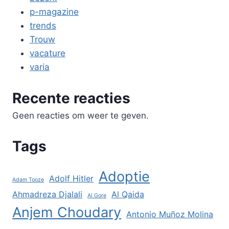
p-magazine
trends
Trouw
vacature
varia
Recente reacties
Geen reacties om weer te geven.
Tags
Adoptie
Adolf Hitler
Adam Tooze
Ahmadreza Djalali
Al Qaida
Al Gore
Anjem Choudary
Antonio Muñoz Molina