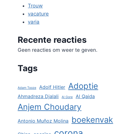
Trouw
vacature
varia
Recente reacties
Geen reacties om weer te geven.
Tags
Adoptie
Adolf Hitler
Adam Tooze
Ahmadreza Djalali
Al Qaida
Al Gore
Anjem Choudary
boekenvak
Antonio Muñoz Molina
corona