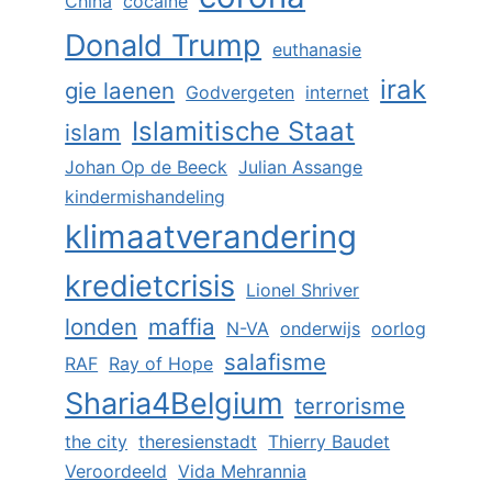
China
cocaïne
Donald Trump
euthanasie
irak
gie laenen
Godvergeten
internet
Islamitische Staat
islam
Johan Op de Beeck
Julian Assange
kindermishandeling
klimaatverandering
kredietcrisis
Lionel Shriver
londen
maffia
N-VA
onderwijs
oorlog
salafisme
RAF
Ray of Hope
Sharia4Belgium
terrorisme
the city
theresienstadt
Thierry Baudet
Veroordeeld
Vida Mehrannia