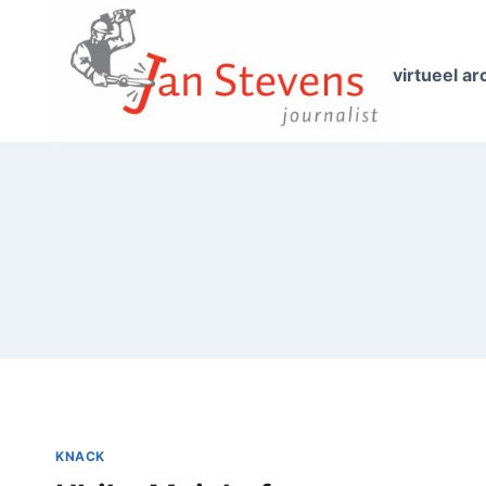
Doorgaan
naar
inhoud
virtueel ar
KNACK