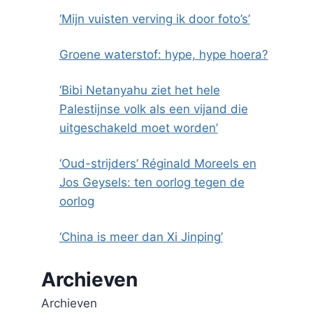
‘Mijn vuisten verving ik door foto’s’
Groene waterstof: hype, hype hoera?
‘Bibi Netanyahu ziet het hele
Palestijnse volk als een vijand die
uitgeschakeld moet worden’
‘Oud-strijders’ Réginald Moreels en
Jos Geysels: ten oorlog tegen de
oorlog
‘China is meer dan Xi Jinping’
Archieven
Archieven