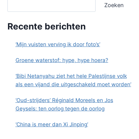
Zoeken
Recente berichten
‘Mijn vuisten verving ik door foto’s’
Groene waterstof: hype, hype hoera?
‘Bibi Netanyahu ziet het hele Palestijnse volk
als een vijand die uitgeschakeld moet worden’
‘Oud-strijders’ Réginald Moreels en Jos
Geysels: ten oorlog tegen de oorlog
‘China is meer dan Xi Jinping’