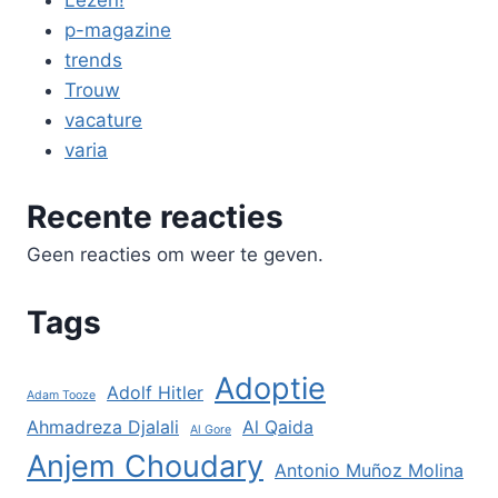
p-magazine
trends
Trouw
vacature
varia
Recente reacties
Geen reacties om weer te geven.
Tags
Adoptie
Adolf Hitler
Adam Tooze
Ahmadreza Djalali
Al Qaida
Al Gore
Anjem Choudary
Antonio Muñoz Molina