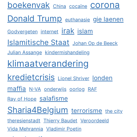
corona
boekenvak
China
cocaïne
Donald Trump
gie laenen
euthanasie
irak
islam
Godvergeten
internet
Islamitische Staat
Johan Op de Beeck
Julian Assange
kindermishandeling
klimaatverandering
kredietcrisis
londen
Lionel Shriver
maffia
N-VA
onderwijs
oorlog
RAF
salafisme
Ray of Hope
Sharia4Belgium
terrorisme
the city
theresienstadt
Thierry Baudet
Veroordeeld
Vida Mehrannia
Vladimir Poetin