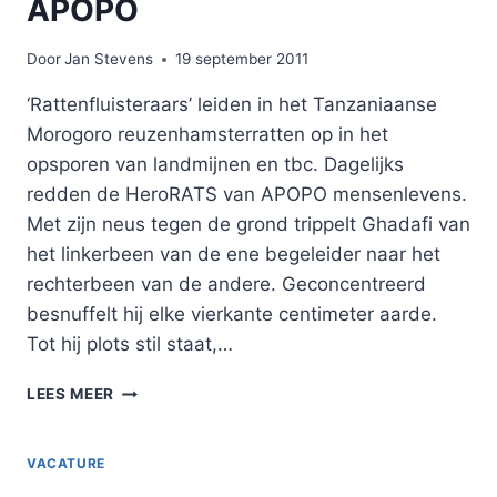
APOPO
Door
Jan Stevens
19 september 2011
‘Rattenfluisteraars’ leiden in het Tanzaniaanse
Morogoro reuzenhamsterratten op in het
opsporen van landmijnen en tbc. Dagelijks
redden de HeroRATS van APOPO mensenlevens.
Met zijn neus tegen de grond trippelt Ghadafi van
het linkerbeen van de ene begeleider naar het
rechterbeen van de andere. Geconcentreerd
besnuffelt hij elke vierkante centimeter aarde.
Tot hij plots stil staat,…
DE
LEES MEER
RATTENFLUISTERAARS
VAN
APOPO
VACATURE