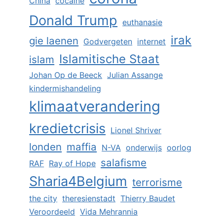
China
cocaïne
Donald Trump
euthanasie
irak
gie laenen
Godvergeten
internet
Islamitische Staat
islam
Johan Op de Beeck
Julian Assange
kindermishandeling
klimaatverandering
kredietcrisis
Lionel Shriver
londen
maffia
N-VA
onderwijs
oorlog
salafisme
RAF
Ray of Hope
Sharia4Belgium
terrorisme
the city
theresienstadt
Thierry Baudet
Veroordeeld
Vida Mehrannia