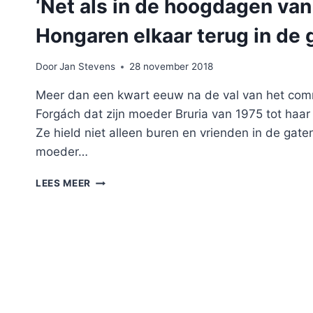
‘Net als in de hoogdagen v
Hongaren elkaar terug in de 
Door
Jan Stevens
28 november 2018
Meer dan een kwart eeuw na de val van het com
Forgách dat zijn moeder Bruria van 1975 tot haa
Ze hield niet alleen buren en vrienden in de gate
moeder…
‘NET
LEES MEER
ALS
IN
DE
HOOGDAGEN
VAN
HET
COMMUNISME,
HOUDEN
DE