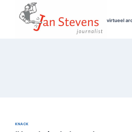
Doorgaan
naar
inhoud
virtueel ar
KNACK