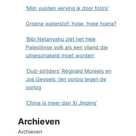
‘Mijn vuisten verving ik door foto’s’
Groene waterstof: hype, hype hoera?
‘Bibi Netanyahu ziet het hele
Palestijnse volk als een vijand die
uitgeschakeld moet worden’
‘Oud-strijders’ Réginald Moreels en
Jos Geysels: ten oorlog tegen de
oorlog
‘China is meer dan Xi Jinping’
Archieven
Archieven