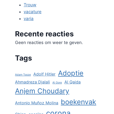
Trouw
vacature
varia
Recente reacties
Geen reacties om weer te geven.
Tags
Adoptie
Adolf Hitler
Adam Tooze
Ahmadreza Djalali
Al Qaida
Al Gore
Anjem Choudary
boekenvak
Antonio Muñoz Molina
corona