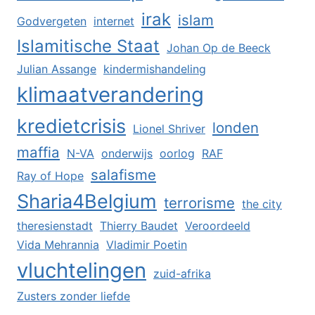
irak
islam
Godvergeten
internet
Islamitische Staat
Johan Op de Beeck
Julian Assange
kindermishandeling
klimaatverandering
kredietcrisis
londen
Lionel Shriver
maffia
N-VA
onderwijs
oorlog
RAF
salafisme
Ray of Hope
Sharia4Belgium
terrorisme
the city
theresienstadt
Thierry Baudet
Veroordeeld
Vida Mehrannia
Vladimir Poetin
vluchtelingen
zuid-afrika
Zusters zonder liefde