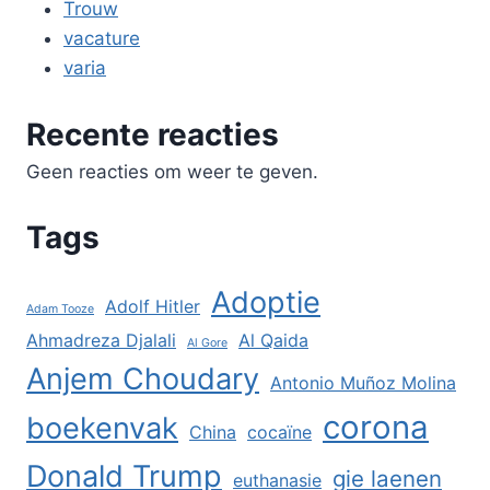
Trouw
vacature
varia
Recente reacties
Geen reacties om weer te geven.
Tags
Adoptie
Adolf Hitler
Adam Tooze
Ahmadreza Djalali
Al Qaida
Al Gore
Anjem Choudary
Antonio Muñoz Molina
corona
boekenvak
China
cocaïne
Donald Trump
gie laenen
euthanasie