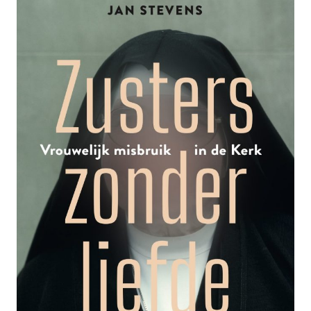
MORGENS
ONDER
DE
DOUCHE
AAN
DE
KLANTEN”