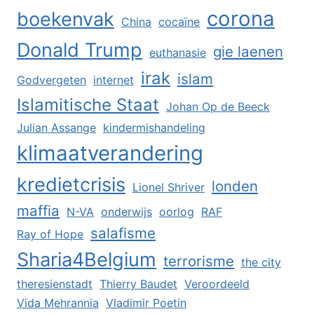
corona
boekenvak
China
cocaïne
Donald Trump
gie laenen
euthanasie
irak
islam
Godvergeten
internet
Islamitische Staat
Johan Op de Beeck
Julian Assange
kindermishandeling
klimaatverandering
kredietcrisis
londen
Lionel Shriver
maffia
N-VA
onderwijs
oorlog
RAF
salafisme
Ray of Hope
Sharia4Belgium
terrorisme
the city
theresienstadt
Thierry Baudet
Veroordeeld
Vida Mehrannia
Vladimir Poetin