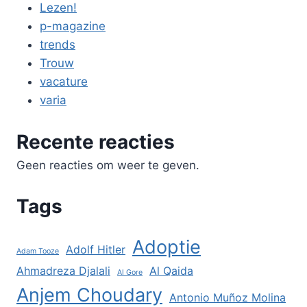
Lezen!
p-magazine
trends
Trouw
vacature
varia
Recente reacties
Geen reacties om weer te geven.
Tags
Adoptie
Adolf Hitler
Adam Tooze
Ahmadreza Djalali
Al Qaida
Al Gore
Anjem Choudary
Antonio Muñoz Molina