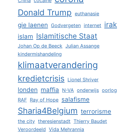
China
cocaïne
Donald Trump
euthanasie
irak
gie laenen
Godvergeten
internet
Islamitische Staat
islam
Johan Op de Beeck
Julian Assange
kindermishandeling
klimaatverandering
kredietcrisis
Lionel Shriver
londen
maffia
N-VA
onderwijs
oorlog
salafisme
RAF
Ray of Hope
Sharia4Belgium
terrorisme
the city
theresienstadt
Thierry Baudet
Veroordeeld
Vida Mehrannia