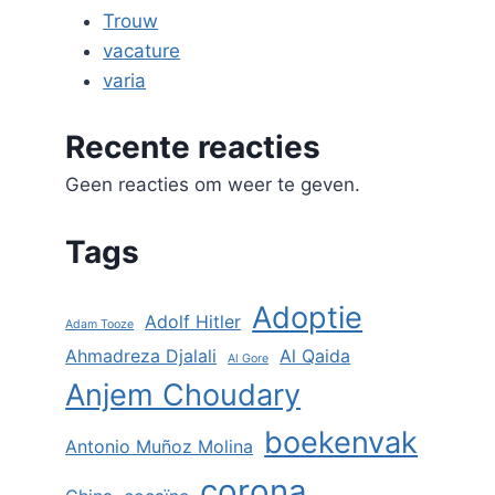
Trouw
vacature
varia
Recente reacties
Geen reacties om weer te geven.
Tags
Adoptie
Adolf Hitler
Adam Tooze
Ahmadreza Djalali
Al Qaida
Al Gore
Anjem Choudary
boekenvak
Antonio Muñoz Molina
corona