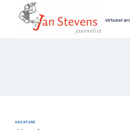
Doorgaan
naar
inhoud
virtueel ar
VACATURE