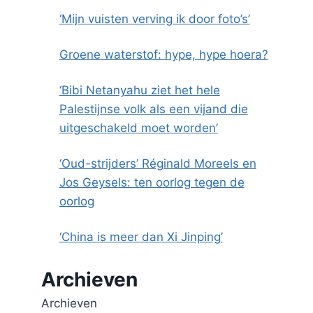
‘Mijn vuisten verving ik door foto’s’
Groene waterstof: hype, hype hoera?
‘Bibi Netanyahu ziet het hele
Palestijnse volk als een vijand die
uitgeschakeld moet worden’
‘Oud-strijders’ Réginald Moreels en
Jos Geysels: ten oorlog tegen de
oorlog
‘China is meer dan Xi Jinping’
Archieven
Archieven