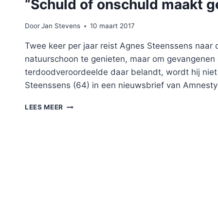
“Schuld of onschuld maakt g
Door
Jan Stevens
10 maart 2017
Twee keer per jaar reist Agnes Steenssens naar 
natuurschoon te genieten, maar om gevangenen 
terdoodveroordeelde daar belandt, wordt hij nie
Steenssens (64) in een nieuwsbrief van Amnesty
“SCHULD
LEES MEER
OF
ONSCHULD
MAAKT
GEEN
VERSCHIL”