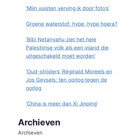
‘Mijn vuisten verving ik door foto’s’
Groene waterstof: hype, hype hoera?
‘Bibi Netanyahu ziet het hele
Palestijnse volk als een vijand die
uitgeschakeld moet worden’
‘Oud-strijders’ Réginald Moreels en
Jos Geysels: ten oorlog tegen de
oorlog
‘China is meer dan Xi Jinping’
Archieven
Archieven