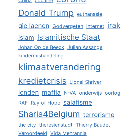
China
cocaïne
Donald Trump
euthanasie
irak
gie laenen
Godvergeten
internet
Islamitische Staat
islam
Johan Op de Beeck
Julian Assange
kindermishandeling
klimaatverandering
kredietcrisis
Lionel Shriver
londen
maffia
N-VA
onderwijs
oorlog
salafisme
RAF
Ray of Hope
Sharia4Belgium
terrorisme
the city
theresienstadt
Thierry Baudet
Veroordeeld
Vida Mehrannia