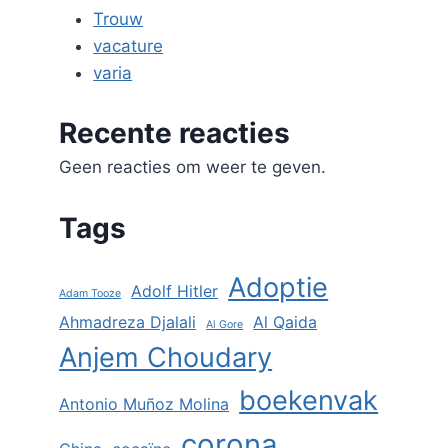
Trouw
vacature
varia
Recente reacties
Geen reacties om weer te geven.
Tags
Adoptie
Adolf Hitler
Adam Tooze
Ahmadreza Djalali
Al Qaida
Al Gore
Anjem Choudary
boekenvak
Antonio Muñoz Molina
corona