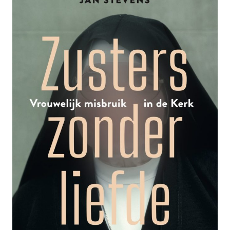
WORDEN
GEËXECUTEERD’