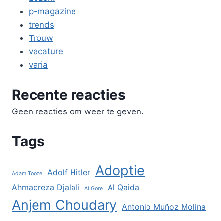
p-magazine
trends
Trouw
vacature
varia
Recente reacties
Geen reacties om weer te geven.
Tags
Adoptie
Adolf Hitler
Adam Tooze
Ahmadreza Djalali
Al Qaida
Al Gore
Anjem Choudary
Antonio Muñoz Molina