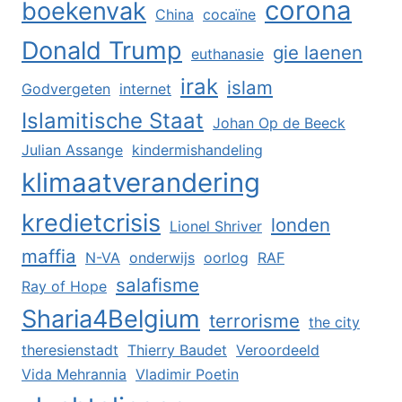
corona
boekenvak
China
cocaïne
Donald Trump
gie laenen
euthanasie
irak
islam
Godvergeten
internet
Islamitische Staat
Johan Op de Beeck
Julian Assange
kindermishandeling
klimaatverandering
kredietcrisis
londen
Lionel Shriver
maffia
N-VA
onderwijs
oorlog
RAF
salafisme
Ray of Hope
Sharia4Belgium
terrorisme
the city
theresienstadt
Thierry Baudet
Veroordeeld
Vida Mehrannia
Vladimir Poetin