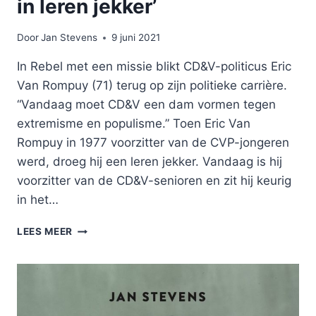
in leren jekker’
Door
Jan Stevens
9 juni 2021
In Rebel met een missie blikt CD&V-politicus Eric
Van Rompuy (71) terug op zijn politieke carrière.
“Vandaag moet CD&V een dam vormen tegen
extremisme en populisme.” Toen Eric Van
Rompuy in 1977 voorzitter van de CVP-jongeren
werd, droeg hij een leren jekker. Vandaag is hij
voorzitter van de CD&V-senioren en zit hij keurig
in het…
‘IK
LEES MEER
BEN
NOG
STEEDS
DIE
REBEL