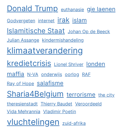
Donald Trump
gie laenen
euthanasie
irak
islam
Godvergeten
internet
Islamitische Staat
Johan Op de Beeck
Julian Assange
kindermishandeling
klimaatverandering
kredietcrisis
londen
Lionel Shriver
maffia
N-VA
onderwijs
oorlog
RAF
salafisme
Ray of Hope
Sharia4Belgium
terrorisme
the city
theresienstadt
Thierry Baudet
Veroordeeld
Vida Mehrannia
Vladimir Poetin
vluchtelingen
zuid-afrika