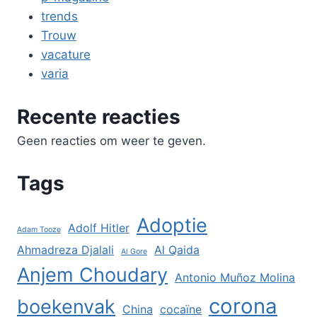
trends
Trouw
vacature
varia
Recente reacties
Geen reacties om weer te geven.
Tags
Adoptie
Adolf Hitler
Adam Tooze
Ahmadreza Djalali
Al Qaida
Al Gore
Anjem Choudary
Antonio Muñoz Molina
corona
boekenvak
China
cocaïne