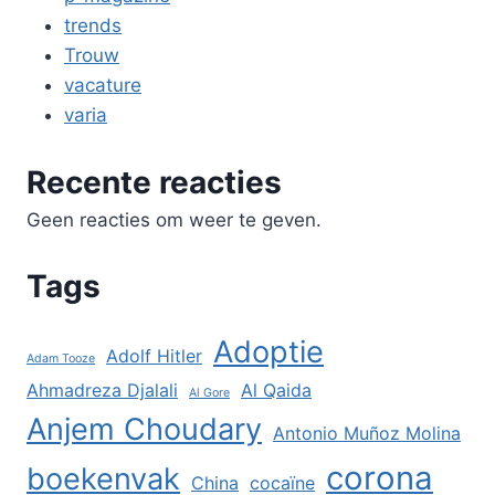
trends
Trouw
vacature
varia
Recente reacties
Geen reacties om weer te geven.
Tags
Adoptie
Adolf Hitler
Adam Tooze
Ahmadreza Djalali
Al Qaida
Al Gore
Anjem Choudary
Antonio Muñoz Molina
corona
boekenvak
China
cocaïne