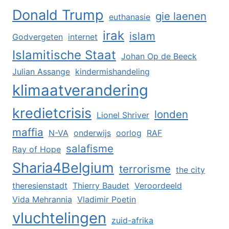
Donald Trump
gie laenen
euthanasie
irak
islam
Godvergeten
internet
Islamitische Staat
Johan Op de Beeck
Julian Assange
kindermishandeling
klimaatverandering
kredietcrisis
londen
Lionel Shriver
maffia
N-VA
onderwijs
oorlog
RAF
salafisme
Ray of Hope
Sharia4Belgium
terrorisme
the city
theresienstadt
Thierry Baudet
Veroordeeld
Vida Mehrannia
Vladimir Poetin
vluchtelingen
zuid-afrika