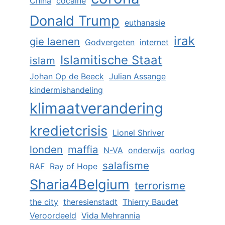
China
cocaïne
Donald Trump
euthanasie
irak
gie laenen
Godvergeten
internet
Islamitische Staat
islam
Johan Op de Beeck
Julian Assange
kindermishandeling
klimaatverandering
kredietcrisis
Lionel Shriver
londen
maffia
N-VA
onderwijs
oorlog
salafisme
RAF
Ray of Hope
Sharia4Belgium
terrorisme
the city
theresienstadt
Thierry Baudet
Veroordeeld
Vida Mehrannia