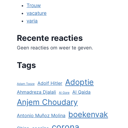
Trouw
vacature
varia
Recente reacties
Geen reacties om weer te geven.
Tags
Adoptie
Adolf Hitler
Adam Tooze
Ahmadreza Djalali
Al Qaida
Al Gore
Anjem Choudary
boekenvak
Antonio Muñoz Molina
corona