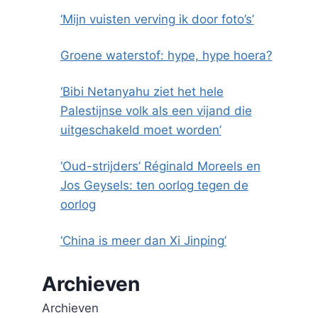
‘Mijn vuisten verving ik door foto’s’
Groene waterstof: hype, hype hoera?
‘Bibi Netanyahu ziet het hele
Palestijnse volk als een vijand die
uitgeschakeld moet worden’
‘Oud-strijders’ Réginald Moreels en
Jos Geysels: ten oorlog tegen de
oorlog
‘China is meer dan Xi Jinping’
Archieven
Archieven