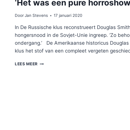
‘Het was een pure horroshow
Door
Jan Stevens
17 januari 2020
In De Russische klus reconstrueert Douglas Smit
hongersnood in de Sovjet-Unie ingreep. ‘Zo beh
ondergang.’ De Amerikaanse historicus Douglas S
klus het stof van een compleet vergeten geschied
‘HET
LEES MEER
WAS
EEN
PURE
HORROSHOW’