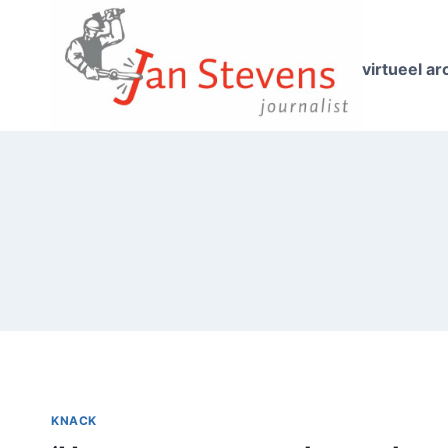
Doorgaan
naar
inhoud
virtueel ar
KNACK