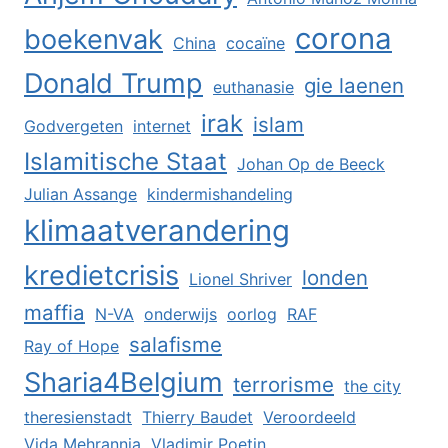
corona
boekenvak
China
cocaïne
Donald Trump
gie laenen
euthanasie
irak
islam
Godvergeten
internet
Islamitische Staat
Johan Op de Beeck
Julian Assange
kindermishandeling
klimaatverandering
kredietcrisis
londen
Lionel Shriver
maffia
N-VA
onderwijs
oorlog
RAF
salafisme
Ray of Hope
Sharia4Belgium
terrorisme
the city
theresienstadt
Thierry Baudet
Veroordeeld
Vida Mehrannia
Vladimir Poetin