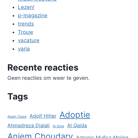
Lezen!
p-magazine
trends
Trouw
vacature
varia
Recente reacties
Geen reacties om weer te geven.
Tags
Adoptie
Adolf Hitler
Adam Tooze
Ahmadreza Djalali
Al Qaida
Al Gore
Anjem Choudary
Antonio Muñoz Molina