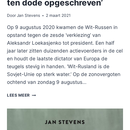
ten dode opgeschreven’
Door
Jan Stevens
2 maart 2021
Op 9 augustus 2020 kwamen de Wit-Russen in
opstand tegen de zesde ‘verkiezing’ van
Aleksandr Loekasjenko tot president. Een half
jaar later zitten duizenden actievoerders in de cel
en houdt de laatste dictator van Europa de
teugels stevig in handen. ‘Wit-Rusland is de
Sovjet-Unie op sterk water.’ Op de zonovergoten
ochtend van zondag 9 augustus…
‘HET
LEES MEER
REGIME
IN
WIT-
RUSLAND
IS