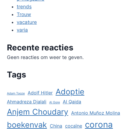
trends
Trouw
vacature
varia
Recente reacties
Geen reacties om weer te geven.
Tags
Adoptie
Adolf Hitler
Adam Tooze
Ahmadreza Djalali
Al Qaida
Al Gore
Anjem Choudary
Antonio Muñoz Molina
corona
boekenvak
China
cocaïne