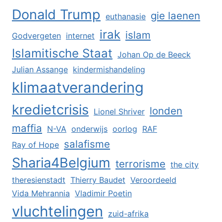
Donald Trump
gie laenen
euthanasie
irak
islam
Godvergeten
internet
Islamitische Staat
Johan Op de Beeck
Julian Assange
kindermishandeling
klimaatverandering
kredietcrisis
londen
Lionel Shriver
maffia
N-VA
onderwijs
oorlog
RAF
salafisme
Ray of Hope
Sharia4Belgium
terrorisme
the city
theresienstadt
Thierry Baudet
Veroordeeld
Vida Mehrannia
Vladimir Poetin
vluchtelingen
zuid-afrika