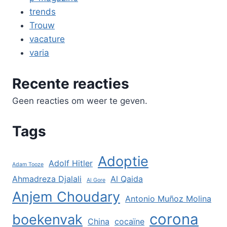
trends
Trouw
vacature
varia
Recente reacties
Geen reacties om weer te geven.
Tags
Adoptie
Adolf Hitler
Adam Tooze
Ahmadreza Djalali
Al Qaida
Al Gore
Anjem Choudary
Antonio Muñoz Molina
corona
boekenvak
China
cocaïne