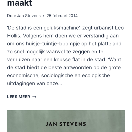
maakt
Door
Jan Stevens
25 februari 2014
‘De stad is een geluksmachine’, zegt urbanist Leo
Hollis. Volgens hem doen we er verstandig aan
om ons huisje-tuintje-boompje op het platteland
zo snel mogelijk vaarwel te zeggen en te
verhuizen naar een knusse flat in de stad. ‘Want
de stad biedt de beste antwoorden op de grote
economische, sociologische en ecologische
uitdagingen van onze…
WAAROM
LEES MEER
DE
STAD
U
GELUKKIG
MAAKT