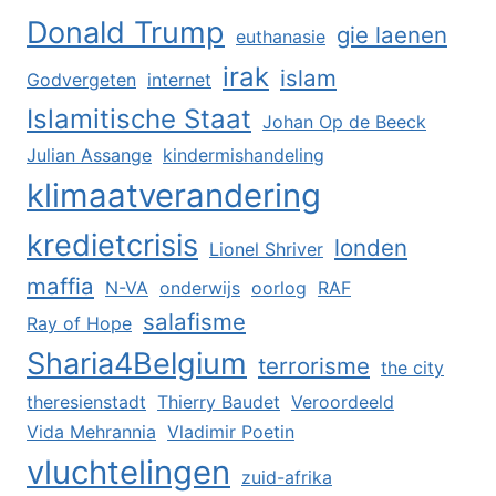
Donald Trump
gie laenen
euthanasie
irak
islam
Godvergeten
internet
Islamitische Staat
Johan Op de Beeck
Julian Assange
kindermishandeling
klimaatverandering
kredietcrisis
londen
Lionel Shriver
maffia
N-VA
onderwijs
oorlog
RAF
salafisme
Ray of Hope
Sharia4Belgium
terrorisme
the city
theresienstadt
Thierry Baudet
Veroordeeld
Vida Mehrannia
Vladimir Poetin
vluchtelingen
zuid-afrika