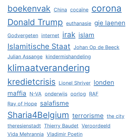
corona
boekenvak
China
cocaïne
Donald Trump
gie laenen
euthanasie
irak
islam
Godvergeten
internet
Islamitische Staat
Johan Op de Beeck
Julian Assange
kindermishandeling
klimaatverandering
kredietcrisis
londen
Lionel Shriver
maffia
N-VA
onderwijs
oorlog
RAF
salafisme
Ray of Hope
Sharia4Belgium
terrorisme
the city
theresienstadt
Thierry Baudet
Veroordeeld
Vida Mehrannia
Vladimir Poetin