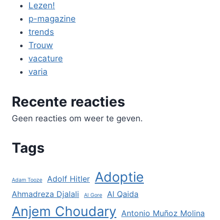
Lezen!
p-magazine
trends
Trouw
vacature
varia
Recente reacties
Geen reacties om weer te geven.
Tags
Adoptie
Adolf Hitler
Adam Tooze
Ahmadreza Djalali
Al Qaida
Al Gore
Anjem Choudary
Antonio Muñoz Molina