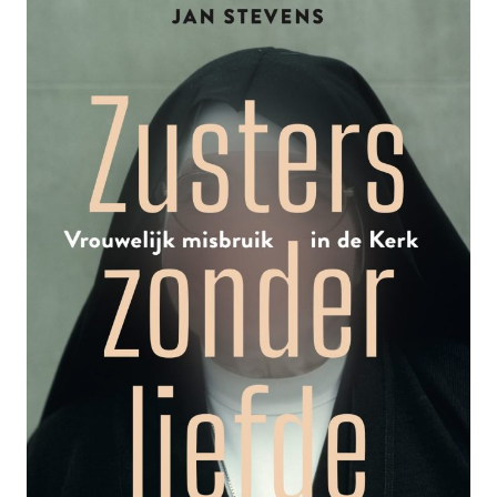
ER
NOG
MEER
BUREAUCRATIE
DAN
ONDER
AMBTENAREN’