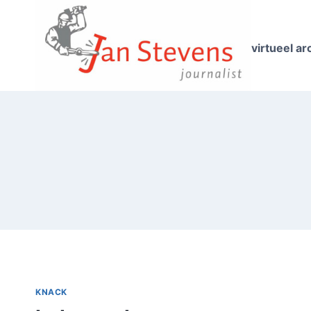
Doorgaan
naar
inhoud
virtueel ar
KNACK