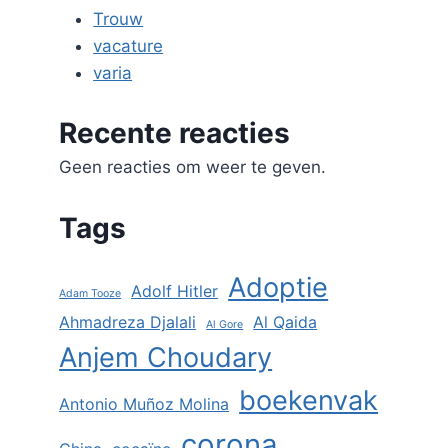
Trouw
vacature
varia
Recente reacties
Geen reacties om weer te geven.
Tags
Adoptie
Adolf Hitler
Adam Tooze
Ahmadreza Djalali
Al Qaida
Al Gore
Anjem Choudary
boekenvak
Antonio Muñoz Molina
corona