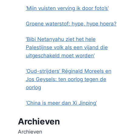
‘Mijn vuisten verving ik door foto’s’
Groene waterstof: hype, hype hoera?
‘Bibi Netanyahu ziet het hele
Palestijnse volk als een vijand die
uitgeschakeld moet worden’
‘Oud-strijders’ Réginald Moreels en
Jos Geysels: ten oorlog tegen de
oorlog
‘China is meer dan Xi Jinping’
Archieven
Archieven