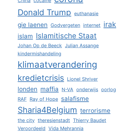
China
cocaïne
Donald Trump
euthanasie
irak
gie laenen
Godvergeten
internet
Islamitische Staat
islam
Johan Op de Beeck
Julian Assange
kindermishandeling
klimaatverandering
kredietcrisis
Lionel Shriver
londen
maffia
N-VA
onderwijs
oorlog
salafisme
RAF
Ray of Hope
Sharia4Belgium
terrorisme
the city
theresienstadt
Thierry Baudet
Veroordeeld
Vida Mehrannia